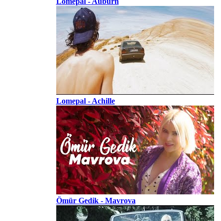
Lomepal - Auburn
Lomepal - Achille
Ömür Gedik - Mavrova