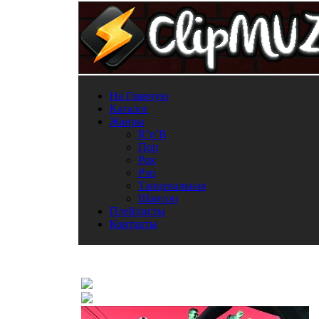
На Главную
Каталог
Жанры
R’n’B
Поп
Рок
Рэп
Танцевальная
Шансон
Плейлисты
Контакты