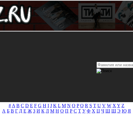
#
A
B
C
D
E
F
G
H
I
J
K
L
M
N
O
P
Q
R
S
T
U
V
W
X
Y
Z
А
Б
В
Г
Д
Е
Ж
З
И
К
Л
М
Н
О
П
Р
С
Т
У
Ф
Х
Ц
Ч
Ш
Щ
Э
Ю
Я