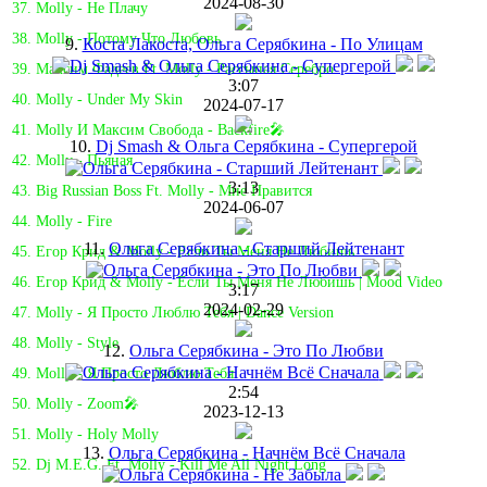
2024-08-30
37. Molly - Не Плачу
38. Molly - Потому Что Любовь
9.
Коста Лакоста, Ольга Серябкина - По Улицам
39. Максим Фадеев Ft. Molly - Рассыпая Серебро
3:07
40. Molly - Under My Skin
2024-07-17
41. Molly И Максим Свобода - Backfire🎤
10.
Dj Smash & Ольга Серябкина - Супергерой
42. Molly - Пьяная
3:13
43. Big Russian Boss Ft. Molly - Мне Нравится
2024-06-07
44. Molly - Fire
11.
Ольга Серябкина - Старший Лейтенант
45. Егор Крид & Molly - Если Ты Меня Не Любишь
46. Егор Крид & Molly - Если Ты Меня Не Любишь | Mood Video
3:17
2024-02-29
47. Molly - Я Просто Люблю Тебя | Dance Version
48. Molly - Style
12.
Ольга Серябкина - Это По Любви
49. Molly - Я Просто Люблю Тебя
2:54
50. Molly - Zoom🎤
2023-12-13
51. Molly - Holy Molly
13.
Ольга Серябкина - Начнём Всё Сначала
52. Dj M.E.G. Ft. Molly - Kill Me All Night Long