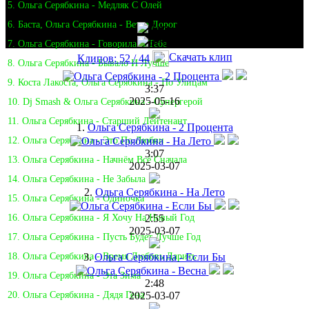
5. Ольга Серябкина - Медляк С Олей
6. Баста, Ольга Серябкина - Ветер Дорог
7. Ольга Серябкина - Говорила Я Тебе
Скачать клип
Клипов: 52 / 44
8. Ольга Серябкина - Бывало И Лучше
9. Коста Лакоста, Ольга Серябкина - По Улицам
3:37
2025-05-16
10. Dj Smash & Ольга Серябкина - Супергерой
11. Ольга Серябкина - Старший Лейтенант
1.
Ольга Серябкина - 2 Процента
12. Ольга Серябкина - Это По Любви
3:07
13. Ольга Серябкина - Начнём Всё Сначала
2025-03-07
14. Ольга Серябкина - Не Забыла
2.
Ольга Серябкина - На Лето
15. Ольга Серябкина - Одиночка
2:55
16. Ольга Серябкина - Я Хочу На Новый Год
2025-03-07
17. Ольга Серябкина - Пусть Будет Лучше Год
3.
Ольга Серябкина - Если Бы
18. Ольга Серябкина - Время Любовь Дарить
19. Ольга Серябкина - Эта Зима
2:48
2025-03-07
20. Ольга Серябкина - Дядя Гена