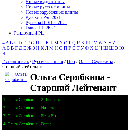
Новые видеоклипы
Новые русские клипы
Новые зарубежные клипы
Русский Рэп 2021
Русская ПОПса 2021
Dance Hit 2K21
Рандомный PL
#
A
B
C
D
E
F
G
H
I
J
K
L
M
N
O
P
Q
R
S
T
U
V
W
X
Y
Z
А
Б
В
Г
Д
Е
Ж
З
И
К
Л
М
Н
О
П
Р
С
Т
У
Ф
Х
Ц
Ч
Ш
Щ
Э
Ю
Я
Исполнитель
/
Русскоязычный
/
Поп
/
Ольга Серябкина
/
Старший Лейтенант
Ольга Серябкина -
Старший Лейтенант
1. Ольга Серябкина - 2 Процента
2. Ольга Серябкина - На Лето
3. Ольга Серябкина - Если Бы
4. Ольга Серябкина - Весна