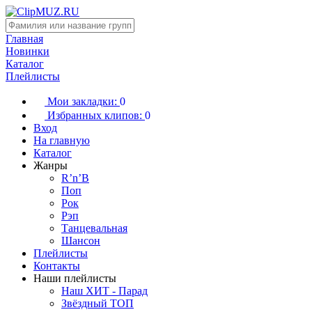
Главная
Новинки
Каталог
Плейлисты
Мои закладки:
0
Избранных клипов:
0
Вход
На главную
Каталог
Жанры
R’n’B
Поп
Рок
Рэп
Танцевальная
Шансон
Плейлисты
Контакты
Наши плейлисты
Наш ХИТ - Парад
Звёздный ТОП