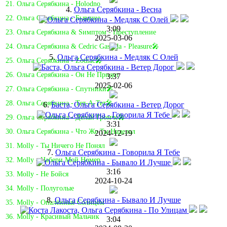
21. Ольга Серябкина - Holodno
4.
Ольга Серябкина - Весна
22. Ольга Серябкина - Бывшие
3:09
23. Ольга Серябкина & Sимптом - Преступление
2025-03-06
24. Ольга Серябкина & Cedric Gasaïda - Pleasure🎤
5.
Ольга Серябкина - Медляк С Олей
25. Ольга Серябкина - Zodiac🎤
26. Ольга Серябкина - Он Не Придет
3:37
2025-02-06
27. Ольга Серябкина - Спутники🎤
28. Ольга Серябкина - Тет-А-Тет🎤
6.
Баста, Ольга Серябкина - Ветер Дорог
29. Ольга Серябкина - Делай Громче🎤
3:31
30. Ольга Серябкина - Что Же Ты Наделал
2024-12-19
31. Molly - Ты Ничего Не Понял
7.
Ольга Серябкина - Говорила Я Тебе
32. Molly - Набери Мой Номер
3:16
33. Molly - Не Бойся
2024-10-24
34. Molly - Полуголые
8.
Ольга Серябкина - Бывало И Лучше
35. Molly - Опалённые Солнцем
36. Molly - Красивый Мальчик
3:04