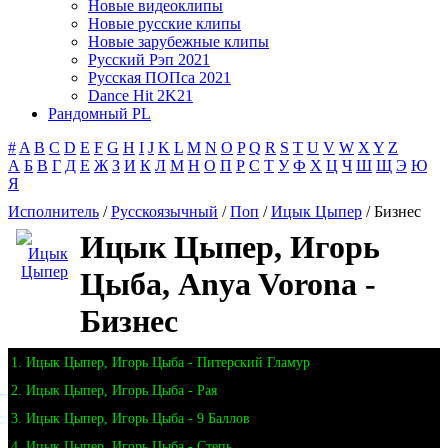
Новые видеоклипы
Новые русские клипы
Новые зарубежные клипы
Русский Рэп 2021
Русская ПОПса 2021
Dance Hit 2K21
Рандомный PL
#
A
B
C
D
E
F
G
H
I
J
K
L
M
N
O
P
Q
R
S
T
U
V
W
X
Y
Z
А
Б
В
Г
Д
Е
Ж
З
И
К
Л
М
Н
О
П
Р
С
Т
У
Ф
Х
Ц
Ч
Ш
Щ
Э
Ю
Я
Исполнитель
/
Русскоязычный
/
Поп
/
Ицык Цыпер
/ Бизнес
Ицык Цыпер, Игорь
Цыба, Anya Vorona -
Бизнес
1. Ицык Цыпер, Игорь Цыба - Питерский Гламур
2. Ицык Цыпер, Игорь Цыба - Рая
3. Ицык Цыпер, Игорь Цыба - 9 Баллов
4. Ицык Цыпер, Игорь Цыба - Степь