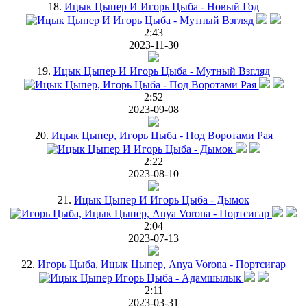
18.
Ицык Цыпер И Игорь Цыба - Новый Год
2:43
2023-11-30
19.
Ицык Цыпер И Игорь Цыба - Мутный Взгляд
2:52
2023-09-08
20.
Ицык Цыпер, Игорь Цыба - Под Воротами Рая
2:22
2023-08-10
21.
Ицык Цыпер И Игорь Цыба - Дымок
2:04
2023-07-13
22.
Игорь Цыба, Ицык Цыпер, Anya Vorona - Портсигар
2:11
2023-03-31