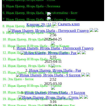
5. Ицык Цыпер, Игорь Цыба - Лезгинка
6. Ицык Цыпер, Игорь Цыба, Karinakarmalina - Болт
7. Ицык Цыпер, Игорь Цыба, Anya Vorona - Бизнес
Скачать клип
Клипов: 29 / 51
8. Ицык Цыпер, Игорь Цыба - 60 22
9. Ицык Цыпер, Игорь Цыба - Омон
2:56
2025-04-25
10. Ицык Цыпер, Игорь Цыба - Лоя
11. Ицык Цыпер И Игорь Цыба - Настя Кальян
1.
Ицык Цыпер, Игорь Цыба - Питерский Гламур
12. Ицык Цыпер, Игорь Цыба - Молода Горяча
2:35
13. Ицык Цыпер И Игорь Цыба - Больно
2025-04-11
14. Ицык Цыпер, Игорь Цыба - Карусель
2.
Ицык Цыпер, Игорь Цыба - Рая
15. Ицык Цыпер, Игорь Цыба - По Маме Ким
2:52
16. Эль Цыпо - Биток
2025-03-10
17. Ицык Цыпер И Игорь Цыба - Istanbul
3.
Ицык Цыпер, Игорь Цыба - 9 Баллов
18. Ицык Цыпер И Игорь Цыба - Новый Год
19. Ицык Цыпер И Игорь Цыба - Мутный Взгляд
3:16
2025-02-14
20. Ицык Цыпер, Игорь Цыба - Под Воротами Рая