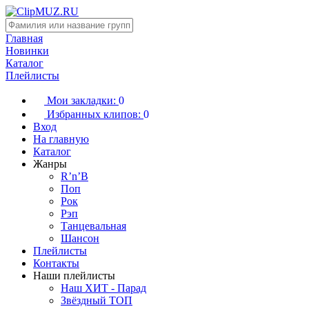
Главная
Новинки
Каталог
Плейлисты
Мои закладки:
0
Избранных клипов:
0
Вход
На главную
Каталог
Жанры
R’n’B
Поп
Рок
Рэп
Танцевальная
Шансон
Плейлисты
Контакты
Наши плейлисты
Наш ХИТ - Парад
Звёздный ТОП