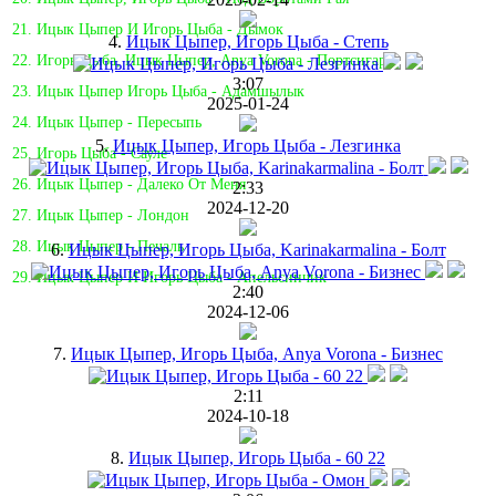
21. Ицык Цыпер И Игорь Цыба - Дымок
4.
Ицык Цыпер, Игорь Цыба - Степь
22. Игорь Цыба, Ицык Цыпер, Anya Vorona - Портсигар
3:07
23. Ицык Цыпер Игорь Цыба - Адамшылык
2025-01-24
24. Ицык Цыпер - Пересыпь
5.
Ицык Цыпер, Игорь Цыба - Лезгинка
25. Игорь Цыба - Сауле
26. Ицык Цыпер - Далеко От Меня
2:33
2024-12-20
27. Ицык Цыпер - Лондон
28. Ицык Цыпер - Печаль
6.
Ицык Цыпер, Игорь Цыба, Karinakarmalina - Болт
29. Ицык Цыпер И Игорь Цыба - Апельсинчик
2:40
2024-12-06
7.
Ицык Цыпер, Игорь Цыба, Anya Vorona - Бизнес
2:11
2024-10-18
8.
Ицык Цыпер, Игорь Цыба - 60 22