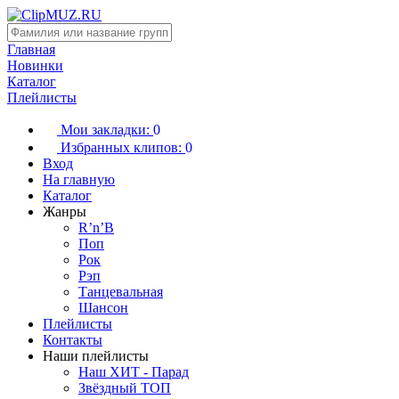
Главная
Новинки
Каталог
Плейлисты
Мои закладки:
0
Избранных клипов:
0
Вход
На главную
Каталог
Жанры
R’n’B
Поп
Рок
Рэп
Танцевальная
Шансон
Плейлисты
Контакты
Наши плейлисты
Наш ХИТ - Парад
Звёздный ТОП