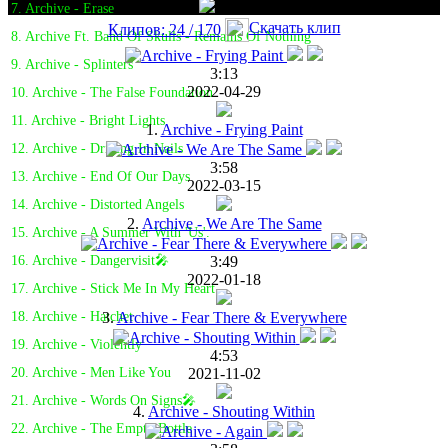
7. Archive - Erase
Скачать клип
Клипов: 24 / 170
8. Archive Ft. Band Of Skulls - Remains Of Nothing
9. Archive - Splinters
3:13
2022-04-29
10. Archive - The False Foundation
11. Archive - Bright Lights
1.
Archive - Frying Paint
12. Archive - Driving In Nails
3:58
13. Archive - End Of Our Days
2022-03-15
14. Archive - Distorted Angels
2.
Archive - We Are The Same
15. Archive - A Summer With 'Us'.
3:49
16. Archive - Dangervisit🎤
2022-01-18
17. Archive - Stick Me In My Heart
3.
Archive - Fear There & Everywhere
18. Archive - Hatchet
19. Archive - Violently
4:53
2021-11-02
20. Archive - Men Like You
21. Archive - Words On Signs🎤
4.
Archive - Shouting Within
22. Archive - The Empty Bottle