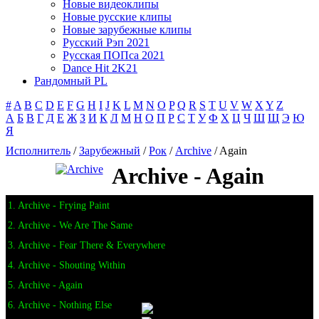
Новые видеоклипы
Новые русские клипы
Новые зарубежные клипы
Русский Рэп 2021
Русская ПОПса 2021
Dance Hit 2K21
Рандомный PL
#
A
B
C
D
E
F
G
H
I
J
K
L
M
N
O
P
Q
R
S
T
U
V
W
X
Y
Z
А
Б
В
Г
Д
Е
Ж
З
И
К
Л
М
Н
О
П
Р
С
Т
У
Ф
Х
Ц
Ч
Ш
Щ
Э
Ю
Я
Исполнитель
/
Зарубежный
/
Рок
/
Archive
/ Again
Archive - Again
1. Archive - Frying Paint
2. Archive - We Are The Same
3. Archive - Fear There & Everywhere
4. Archive - Shouting Within
5. Archive - Again
6. Archive - Nothing Else