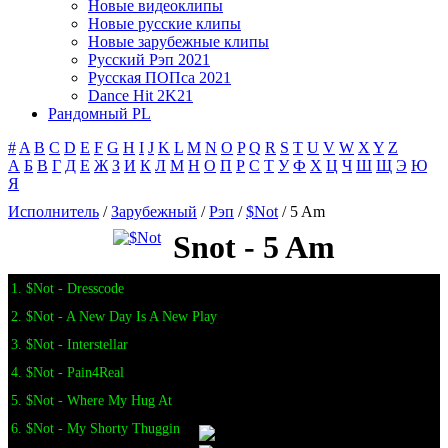
Новые видеоклипы
Новые русские клипы
Новые зарубежные клипы
Русский Рэп 2021
Русская ПОПса 2021
Dance Hit 2K21
Рандомный PL
#
A
B
C
D
E
F
G
H
I
J
K
L
M
N
O
P
Q
R
S
T
U
V
W
X
Y
Z
А
Б
В
Г
Д
Е
Ж
З
И
К
Л
М
Н
О
П
Р
С
Т
У
Ф
Х
Ц
Ч
Ш
Щ
Э
Ю
Я
Исполнитель
/
Зарубежный
/
Рэп
/
$Not
/ 5 Am
Snot - 5 Am
1. $Not - Dresscode
2. $Not - A New Day Is A New Play
3. $Not - Interstellar
4. $Not - Pain4Real
5. $Not - Where My Hug At
6. $Not - My Shorty Thuggin