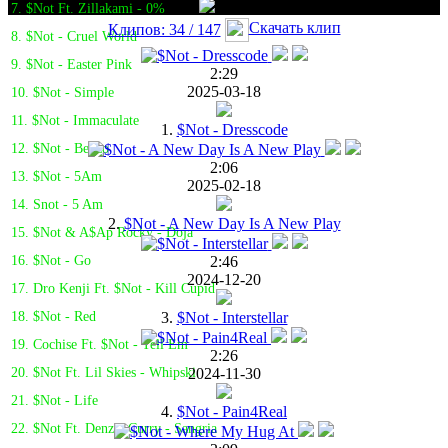
7. $Not Ft. Zillakami - 0%
Скачать клип
Клипов: 34 / 147
8. $Not - Cruel World
9. $Not - Easter Pink
2:29
2025-03-18
10. $Not - Simple
11. $Not - Immaculate
1.
$Not - Dresscode
12. $Not - Benzo
2:06
13. $Not - 5Am
2025-02-18
14. Snot - 5 Am
2.
$Not - A New Day Is A New Play
15. $Not & A$Ap Rocky - Doja
2:46
16. $Not - Go
2024-12-20
17. Dro Kenji Ft. $Not - Kill Cupid
3.
$Not - Interstellar
18. $Not - Red
19. Cochise Ft. $Not - Tell Em
2:26
2024-11-30
20. $Not Ft. Lil Skies - Whipski
21. $Not - Life
4.
$Not - Pain4Real
22. $Not Ft. Denzel Curry - Sangria