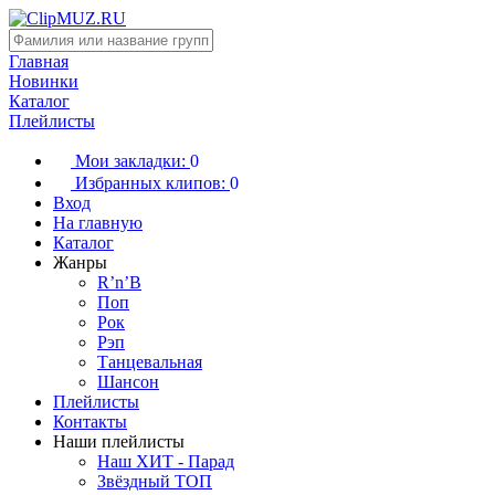
Главная
Новинки
Каталог
Плейлисты
Мои закладки:
0
Избранных клипов:
0
Вход
На главную
Каталог
Жанры
R’n’B
Поп
Рок
Рэп
Танцевальная
Шансон
Плейлисты
Контакты
Наши плейлисты
Наш ХИТ - Парад
Звёздный ТОП