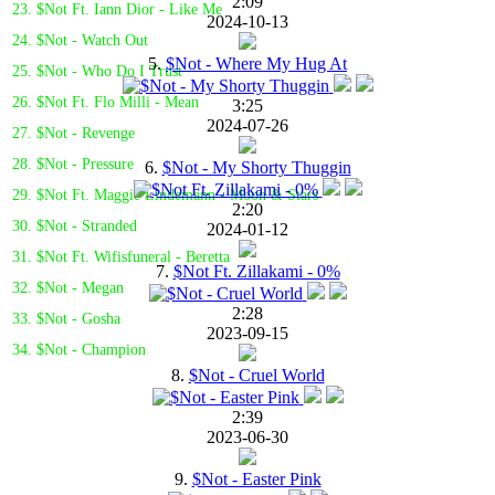
2:09
23. $Not Ft. Iann Dior - Like Me
2024-10-13
24. $Not - Watch Out
5.
$Not - Where My Hug At
25. $Not - Who Do I Trust
26. $Not Ft. Flo Milli - Mean
3:25
2024-07-26
27. $Not - Revenge
28. $Not - Pressure
6.
$Not - My Shorty Thuggin
29. $Not Ft. Maggie Lindemann - Moon & Stars
2:20
30. $Not - Stranded
2024-01-12
31. $Not Ft. Wifisfuneral - Beretta
7.
$Not Ft. Zillakami - 0%
32. $Not - Megan
2:28
33. $Not - Gosha
2023-09-15
34. $Not - Champion
8.
$Not - Cruel World
2:39
2023-06-30
9.
$Not - Easter Pink