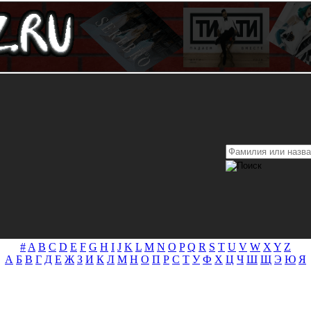
#
A
B
C
D
E
F
G
H
I
J
K
L
M
N
O
P
Q
R
S
T
U
V
W
X
Y
Z
А
Б
В
Г
Д
Е
Ж
З
И
К
Л
М
Н
О
П
Р
С
Т
У
Ф
Х
Ц
Ч
Ш
Щ
Э
Ю
Я