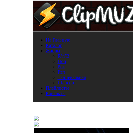
На Главную
Каталог
Жанры
R’n’B
Поп
Рок
Рэп
Танцевальная
Шансон
Плейлисты
Контакты