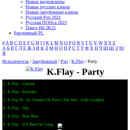
Новые видеоклипы
Новые русские клипы
Новые зарубежные клипы
Русский Рэп 2021
Русская ПОПса 2021
Dance Hit 2K21
Рандомный PL
#
A
B
C
D
E
F
G
H
I
J
K
L
M
N
O
P
Q
R
S
T
U
V
W
X
Y
Z
А
Б
В
Г
Д
Е
Ж
З
И
К
Л
М
Н
О
П
Р
С
Т
У
Ф
Х
Ц
Ч
Ш
Щ
Э
Ю
Я
Исполнитель
/
Зарубежный
/
Рэп
/
K.Flay
/ Party
K.Flay - Party
1. K.Flay - Carsick
2. K.Flay - Punisher
3. K.Flay Ft. Vic Fuentes Of Pierce The Veil - Irish Goodbye
4. K.Flay - Shy
5. K.Flay - Raw Raw
6. K.Flay - It'S Been So Long