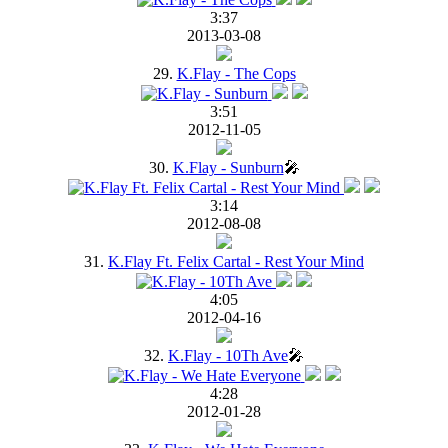
3:37
2013-03-08
29.
K.Flay - The Cops
3:51
2012-11-05
30.
K.Flay - Sunburn
🎤
3:14
2012-08-08
31.
K.Flay Ft. Felix Cartal - Rest Your Mind
4:05
2012-04-16
32.
K.Flay - 10Th Ave
🎤
4:28
2012-01-28