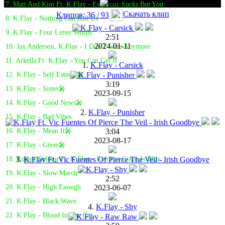
7. Matt And Kim Ft. K.Flay - Everyone Sucks But You
Скачать клип
Клипов: 36 / 93
8. K.Flay - Nothing Can Kill Us
9. K.Flay - Four Letter Words
2:51
2024-01-11
10. Jax Anderson, K.Flay - I Don'T Care Anymore
11. Arkells Ft. K.Flay - You Can Get It
1.
K.Flay - Carsick
12. K.Flay - Self Esteem🎤
3:19
13. K.Flay - Sister🎤
2023-09-15
14. K.Flay - Good News🎤
2.
K.Flay - Punisher
15. K.Flay - Bad Vibes
3:04
16. K.Flay - Mean It🎤
2023-08-17
17. K.Flay - Giver🎤
3.
K.Flay Ft. Vic Fuentes Of Pierce The Veil - Irish Goodbye
18. Robert Delong Ft. K.Flay - Favorite Color Is Blue
19. K.Flay - Slow March
2:52
2023-06-07
20. K.Flay - High Enough
21. K.Flay - Black Wave
4.
K.Flay - Shy
22. K.Flay - Blood In The Cut