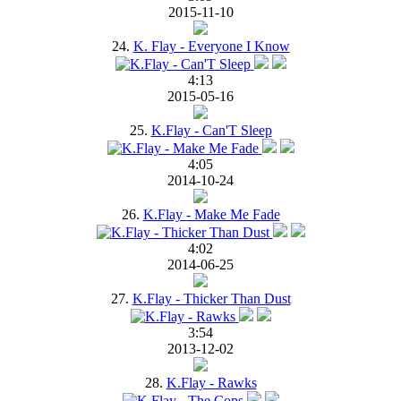
2015-11-10
24.
K. Flay - Everyone I Know
4:13
2015-05-16
25.
K.Flay - Can'T Sleep
4:05
2014-10-24
26.
K.Flay - Make Me Fade
4:02
2014-06-25
27.
K.Flay - Thicker Than Dust
3:54
2013-12-02
28.
K.Flay - Rawks