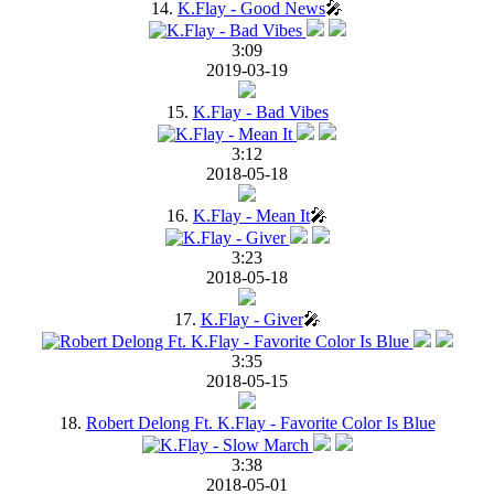
14.
K.Flay - Good News
🎤
3:09
2019-03-19
15.
K.Flay - Bad Vibes
3:12
2018-05-18
16.
K.Flay - Mean It
🎤
3:23
2018-05-18
17.
K.Flay - Giver
🎤
3:35
2018-05-15
18.
Robert Delong Ft. K.Flay - Favorite Color Is Blue
3:38
2018-05-01