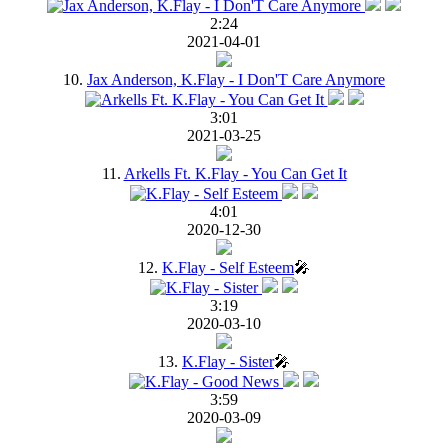
2:24
2021-04-01
10.
Jax Anderson, K.Flay - I Don'T Care Anymore
3:01
2021-03-25
11.
Arkells Ft. K.Flay - You Can Get It
4:01
2020-12-30
12.
K.Flay - Self Esteem
🎤
3:19
2020-03-10
13.
K.Flay - Sister
🎤
3:59
2020-03-09