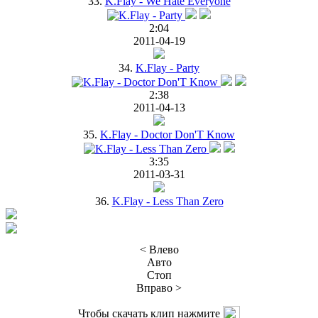
33.
K.Flay - We Hate Everyone
2:04
2011-04-19
34.
K.Flay - Party
2:38
2011-04-13
35.
K.Flay - Doctor Don'T Know
3:35
2011-03-31
36.
K.Flay - Less Than Zero
< Влево
Авто
Стоп
Вправо >
Чтобы скачать клип нажмите