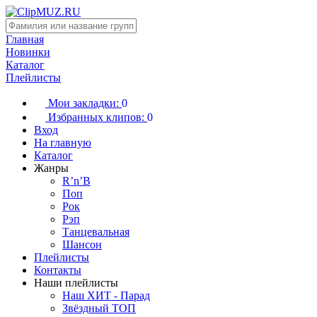
Главная
Новинки
Каталог
Плейлисты
Мои закладки:
0
Избранных клипов:
0
Вход
На главную
Каталог
Жанры
R’n’B
Поп
Рок
Рэп
Танцевальная
Шансон
Плейлисты
Контакты
Наши плейлисты
Наш ХИТ - Парад
Звёздный ТОП