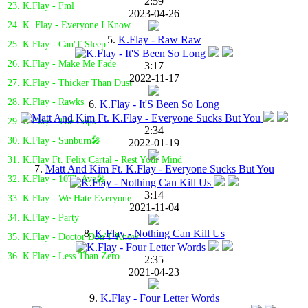
2:59
23. K.Flay - Fml
2023-04-26
24. K. Flay - Everyone I Know
5.
K.Flay - Raw Raw
25. K.Flay - Can'T Sleep
26. K.Flay - Make Me Fade
3:17
2022-11-17
27. K.Flay - Thicker Than Dust
28. K.Flay - Rawks
6.
K.Flay - It'S Been So Long
29. K.Flay - The Cops
2:34
30. K.Flay - Sunburn🎤
2022-01-19
31. K.Flay Ft. Felix Cartal - Rest Your Mind
7.
Matt And Kim Ft. K.Flay - Everyone Sucks But You
32. K.Flay - 10Th Ave🎤
3:14
33. K.Flay - We Hate Everyone
2021-11-04
34. K.Flay - Party
8.
K.Flay - Nothing Can Kill Us
35. K.Flay - Doctor Don'T Know
36. K.Flay - Less Than Zero
2:35
2021-04-23
9.
K.Flay - Four Letter Words