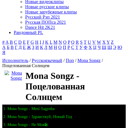
Новые видеоклипы
Новые русские клипы
Новые зарубежные клипы
Русский Рэп 2021
Русская ПОПса 2021
Dance Hit 2K21
Рандомный PL
#
A
B
C
D
E
F
G
H
I
J
K
L
M
N
O
P
Q
R
S
T
U
V
W
X
Y
Z
А
Б
В
Г
Д
Е
Ж
З
И
К
Л
М
Н
О
П
Р
С
Т
У
Ф
Х
Ц
Ч
Ш
Щ
Э
Ю
Я
Исполнитель
/
Русскоязычный
/
Поп
/
Mona Songz
/
Поцелованная Солнцем
Mona Songz -
Поцелованная
Солнцем
1. Mona Songz - Meni Sagynba
2. Mona Songz - Здравствуй, Новый Год
3. Mona Songz - Не Моя🎤