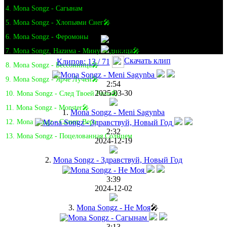
4. Mona Songz - Сагынам
5. Mona Songz - Хлопьями Снег🎤
6. Mona Songz - Феромоны
7. Mona Songz, Hazима - Минус Единица🎤
Скачать клип
Клипов: 13 / 71
8. Mona Songz - Бессонница🎤
9. Mona Songz - Ярче Лучей🎤
2:54
2025-03-30
10. Mona Songz - След Твоей Розы🎤
11. Mona Songz - Monster🎤
1.
Mona Songz - Meni Sagynba
12. Mona Songz - Салют, Вера
2:32
13. Mona Songz - Поцелованная Солнцем
2024-12-19
2.
Mona Songz - Здравствуй, Новый Год
3:39
2024-12-02
3.
Mona Songz - Не Моя
🎤
3:13