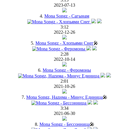
2023-07-13
4.
Mona Songz - Сагынам
3:12
2022-12-26
5.
Mona Songz - Хлопьями Снег
🎤
2:28
2022-10-14
6.
Mona Songz - Феромоны
2:01
2021-10-26
7.
Mona Songz, Hazима - Минус Единица
🎤
3:34
2021-06-30
8.
Mona Songz - Бессонница
🎤