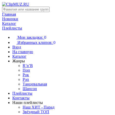
Главная
Новинки
Каталог
Плейлисты
Мои закладки:
0
Избранных клипов:
0
Вход
На главную
Каталог
Жанры
R’n’B
Поп
Рок
Рэп
Танцевальная
Шансон
Плейлисты
Контакты
Наши плейлисты
Наш ХИТ - Парад
Звёздный ТОП