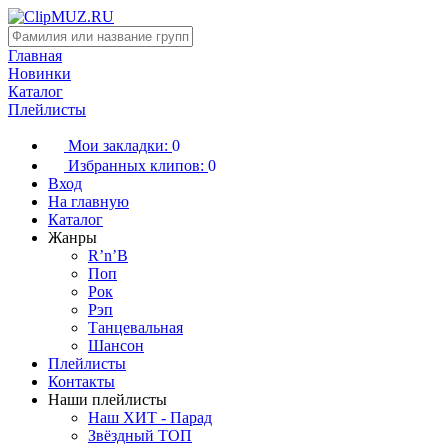
Главная
Новинки
Каталог
Плейлисты
Мои закладки:
0
Избранных клипов:
0
Вход
На главную
Каталог
Жанры
R’n’B
Поп
Рок
Рэп
Танцевальная
Шансон
Плейлисты
Контакты
Наши плейлисты
Наш ХИТ - Парад
Звёздный ТОП