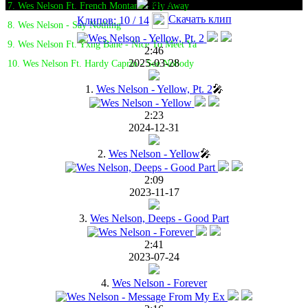
7. Wes Nelson Ft. French Montana - Fly Away
Скачать клип
Клипов: 10 / 14
8. Wes Nelson - Say Nothing
9. Wes Nelson Ft. Yxng Bane - Nice To Meet Ya
2:46
2025-03-28
10. Wes Nelson Ft. Hardy Caprio - See Nobody
1.
Wes Nelson - Yellow, Pt. 2
🎤
2:23
2024-12-31
2.
Wes Nelson - Yellow
🎤
2:09
2023-11-17
3.
Wes Nelson, Deeps - Good Part
2:41
2023-07-24
4.
Wes Nelson - Forever