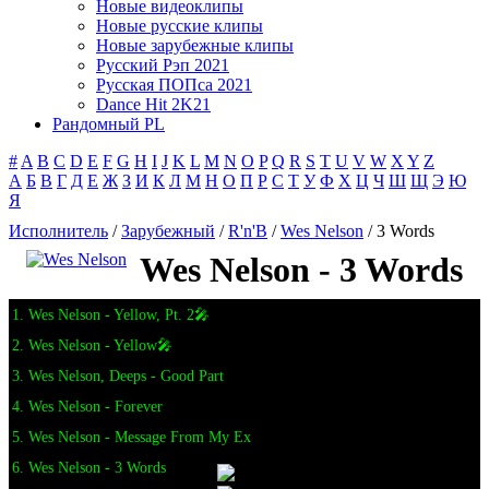
Новые видеоклипы
Новые русские клипы
Новые зарубежные клипы
Русский Рэп 2021
Русская ПОПса 2021
Dance Hit 2K21
Рандомный PL
#
A
B
C
D
E
F
G
H
I
J
K
L
M
N
O
P
Q
R
S
T
U
V
W
X
Y
Z
А
Б
В
Г
Д
Е
Ж
З
И
К
Л
М
Н
О
П
Р
С
Т
У
Ф
Х
Ц
Ч
Ш
Щ
Э
Ю
Я
Исполнитель
/
Зарубежный
/
R'n'B
/
Wes Nelson
/ 3 Words
Wes Nelson - 3 Words
1. Wes Nelson - Yellow, Pt. 2🎤
2. Wes Nelson - Yellow🎤
3. Wes Nelson, Deeps - Good Part
4. Wes Nelson - Forever
5. Wes Nelson - Message From My Ex
6. Wes Nelson - 3 Words