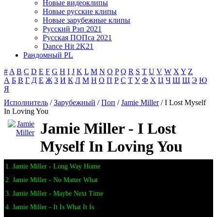
Новые видеоклипы
Новые русские клипы
Новые зарубежные клипы
Русский Рэп 2021
Русская ПОПса 2021
Dance Hit 2K21
Рандомный PL
#
A
B
C
D
E
F
G
H
I
J
K
L
M
N
O
P
Q
R
S
T
U
V
W
X
Y
Z
А
Б
В
Г
Д
Е
Ж
З
И
К
Л
М
Н
О
П
Р
С
Т
У
Ф
Х
Ц
Ч
Ш
Щ
Э
Ю
Я
Исполнитель
/
Зарубежный
/
Поп
/
Jamie Miller
/ I Lost Myself
In Loving You
Jamie Miller - I Lost
Myself In Loving You
1. Jamie Miller - Long Way Home
2. Jamie Miller - No Matter What
3. Jamie Miller - Maybe Next Time
4. Jamie Miller - It Is What It Is