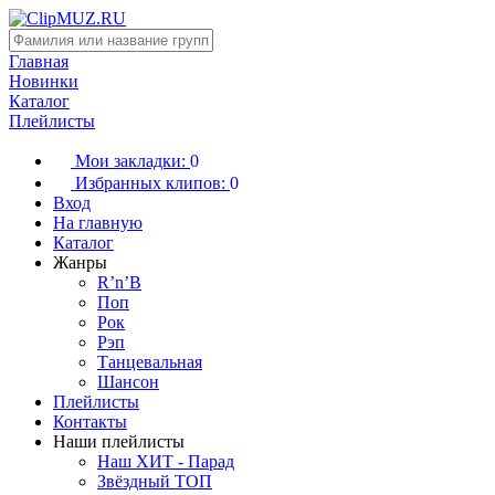
Главная
Новинки
Каталог
Плейлисты
Мои закладки:
0
Избранных клипов:
0
Вход
На главную
Каталог
Жанры
R’n’B
Поп
Рок
Рэп
Танцевальная
Шансон
Плейлисты
Контакты
Наши плейлисты
Наш ХИТ - Парад
Звёздный ТОП