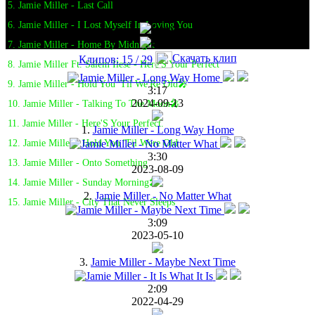
5. Jamie Miller - Last Call
6. Jamie Miller - I Lost Myself In Loving You
7. Jamie Miller - Home By Midnight
Скачать клип
Клипов: 15 / 29
8. Jamie Miller Ft. Salem Ilese - Here'S Your Perfect
9. Jamie Miller - Hold You 'Til We'Re Old🎤
3:17
2024-09-13
10. Jamie Miller - Talking To The Moon🎤
11. Jamie Miller - Here'S Your Perfect.
1.
Jamie Miller - Long Way Home
12. Jamie Miller - Hold You 'Til Were Old
3:30
13. Jamie Miller - Onto Something
2023-08-09
14. Jamie Miller - Sunday Morning🎤
2.
Jamie Miller - No Matter What
15. Jamie Miller - City That Never Sleeps
3:09
2023-05-10
3.
Jamie Miller - Maybe Next Time
2:09
2022-04-29