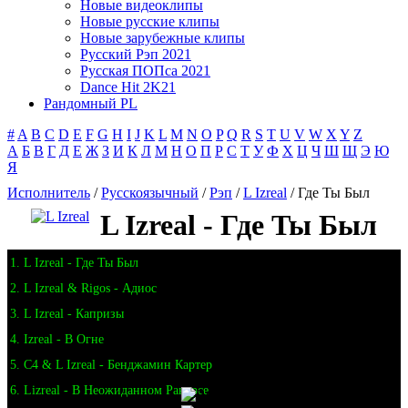
Новые видеоклипы
Новые русские клипы
Новые зарубежные клипы
Русский Рэп 2021
Русская ПОПса 2021
Dance Hit 2K21
Рандомный PL
#
A
B
C
D
E
F
G
H
I
J
K
L
M
N
O
P
Q
R
S
T
U
V
W
X
Y
Z
А
Б
В
Г
Д
Е
Ж
З
И
К
Л
М
Н
О
П
Р
С
Т
У
Ф
Х
Ц
Ч
Ш
Щ
Э
Ю
Я
Исполнитель
/
Русскоязычный
/
Рэп
/
L Izreal
/ Где Ты Был
L Izreal - Где Ты Был
1. L Izreal - Где Ты Был
2. L Izreal & Rigos - Адиос
3. L Izreal - Капризы
4. Izreal - В Огне
5. C4 & L Izreal - Бенджамин Картер
6. Lizreal - В Неожиданном Ракурсе