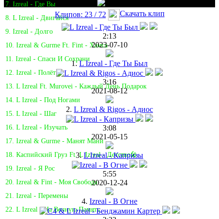
7. Izreal - Где Вы
Скачать клип
Клипов: 23 / 72
8. L Izreal - Двигайся
9. Izreal - Долго
2:13
2023-07-10
10. Izreal & Gurme Ft. Fint - Хамса
11. Izreal - Спаси И Сохрани
1.
L Izreal - Где Ты Был
12. Izreal - Полёт🎤
3:16
13. L Izreal Ft. Murovei - Каждый День Подарок
2021-08-12
14. L Izreal - Под Ногами
2.
L Izreal & Rigos - Адиос
15. L Izreal - Шаг
3:08
16. L Izreal - Изучать
2021-05-15
17. Izreal & Gurme - Манят Мани
3.
L Izreal - Капризы
18. Каспийский Груз Ft. L Izreal - Детство🎤
19. Izreal - Я Рос
5:55
2020-12-24
20. Izreal & Fint - Моя Свобода
21. Izreal - Перемены
4.
Izreal - В Огне
22. L Izreal - На Вечную Память