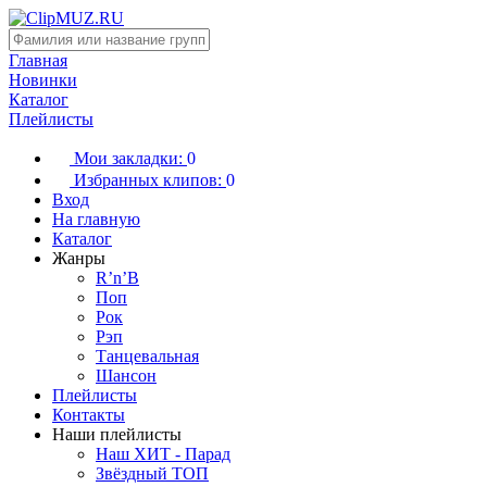
Главная
Новинки
Каталог
Плейлисты
Мои закладки:
0
Избранных клипов:
0
Вход
На главную
Каталог
Жанры
R’n’B
Поп
Рок
Рэп
Танцевальная
Шансон
Плейлисты
Контакты
Наши плейлисты
Наш ХИТ - Парад
Звёздный ТОП