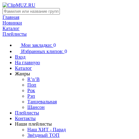
Главная
Новинки
Каталог
Плейлисты
Мои закладки:
0
Избранных клипов:
0
Вход
На главную
Каталог
Жанры
R’n’B
Поп
Рок
Рэп
Танцевальная
Шансон
Плейлисты
Контакты
Наши плейлисты
Наш ХИТ - Парад
Звёздный ТОП