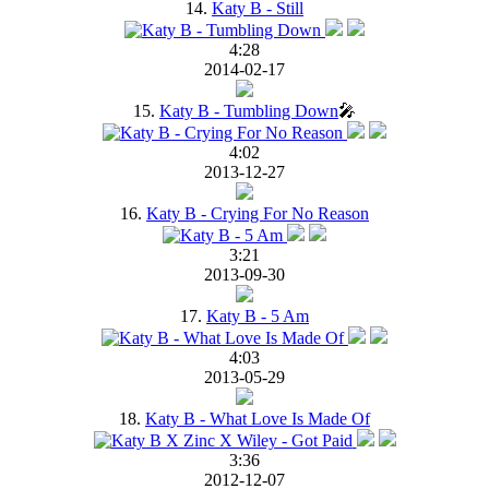
14.
Katy B - Still
4:28
2014-02-17
15.
Katy B - Tumbling Down
🎤
4:02
2013-12-27
16.
Katy B - Crying For No Reason
3:21
2013-09-30
17.
Katy B - 5 Am
4:03
2013-05-29
18.
Katy B - What Love Is Made Of
3:36
2012-12-07