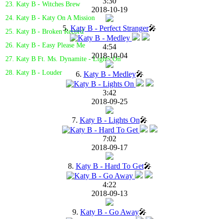
3:30
23. Katy B - Witches Brew
2018-10-19
24. Katy B - Katy On A Mission
5.
Katy B - Perfect Stranger
🎤
25. Katy B - Broken Record
26. Katy B - Easy Please Me
4:54
2018-10-04
27. Katy B Ft. Ms. Dynamite - Lights On
28. Katy B - Louder
6.
Katy B - Medley
🎤
3:42
2018-09-25
7.
Katy B - Lights On
🎤
7:02
2018-09-17
8.
Katy B - Hard To Get
🎤
4:22
2018-09-13
9.
Katy B - Go Away
🎤