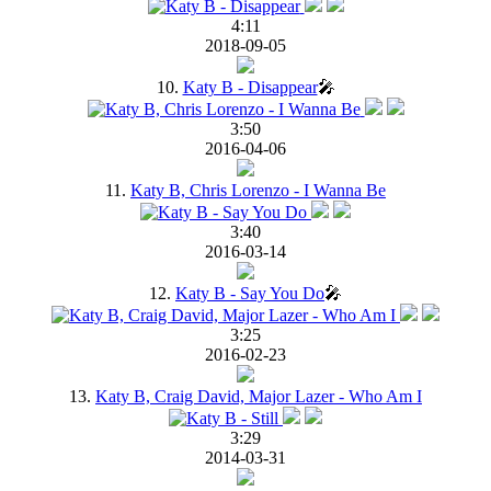
4:11
2018-09-05
10.
Katy B - Disappear
🎤
3:50
2016-04-06
11.
Katy B, Chris Lorenzo - I Wanna Be
3:40
2016-03-14
12.
Katy B - Say You Do
🎤
3:25
2016-02-23
13.
Katy B, Craig David, Major Lazer - Who Am I
3:29
2014-03-31