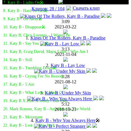
7. Katy B - Lights On🎤
Скачать клип
Клипов: 28 / 104
8. Katy B - Hard To Get🎤
9. Katy B - Go Away🎤
3:09
2023-03-22
10. Katy B - Disappear🎤
11. Katy B, Chris Lorenzo - I Wanna Be
1.
Kings Of The Rollers, Katy B - Paradise
12. Katy B - Say You Do🎤
3:13
13. Katy B, Craig David, Major Lazer - Who Am I
2021-11-04
14. Katy B - Still
2.
Katy B - Lay Low
15. Katy B - Tumbling Down🎤
3:28
16. Katy B - Crying For No Reason
2021-08-12
17. Katy B - 5 Am
3.
Katy B - Under My Skin
18. Katy B - What Love Is Made Of
19. Katy B X Zinc X Wiley - Got Paid
5:12
2018-10-21
20. Mark Ronson, Katy B - Anywhere In The World
21. Katy B - Movement
4.
Katy B - Why You Always Here
🎤
22. Katy B - Lost In New York