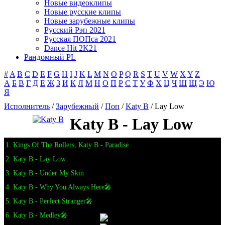
Новые видеоклипы
Новые русские клипы
Новые зарубежные клипы
Русский Рэп 2021
Русская ПОПса 2021
Dance Hit 2K21
Рандомный PL
#
A
B
C
D
E
F
G
H
I
J
K
L
M
N
O
P
Q
R
S
T
U
V
W
X
Y
Z
А
Б
В
Г
Д
Е
Ж
З
И
К
Л
М
Н
О
П
Р
С
Т
У
Ф
Х
Ц
Ч
Ш
Щ
Э
Ю
Я
Исполнитель
/
Зарубежный
/
Поп
/
Katy B
/ Lay Low
Katy B - Lay Low
1. Kings Of The Rollers, Katy B - Paradise
2. Katy B - Lay Low
3. Katy B - Under My Skin
4. Katy B - Why You Always Here🎤
5. Katy B - Perfect Stranger🎤
6. Katy B - Medley🎤