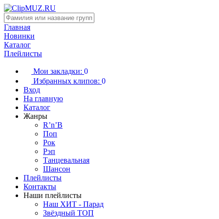
Главная
Новинки
Каталог
Плейлисты
Мои закладки:
0
Избранных клипов:
0
Вход
На главную
Каталог
Жанры
R’n’B
Поп
Рок
Рэп
Танцевальная
Шансон
Плейлисты
Контакты
Наши плейлисты
Наш ХИТ - Парад
Звёздный ТОП