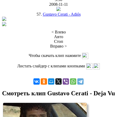
2008-11-11
57.
Gustavo Cerati - Adiós
< Влево
Авто
Стоп
Вправо >
Чтобы скачать клип нажмите
Листать слайдер с клипами кнопками
Смотреть клип Gustavo Cerati - Deja Vu