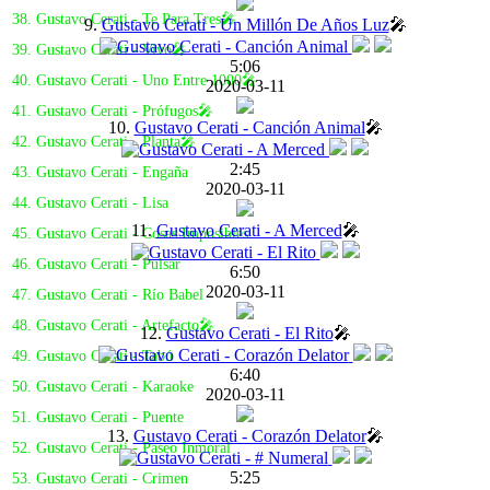
38. Gustavo Cerati - Te Para Tres🎤
9.
Gustavo Cerati - Un Millón De Años Luz
🎤
39. Gustavo Cerati - Vivo🎤
5:06
40. Gustavo Cerati - Uno Entre 1000🎤
2020-03-11
41. Gustavo Cerati - Prófugos🎤
10.
Gustavo Cerati - Canción Animal
🎤
42. Gustavo Cerati - Planta🎤
2:45
43. Gustavo Cerati - Engaña
2020-03-11
44. Gustavo Cerati - Lisa
11.
Gustavo Cerati - A Merced
🎤
45. Gustavo Cerati - Cosas Imposibles
46. Gustavo Cerati - Pulsar
6:50
2020-03-11
47. Gustavo Cerati - Río Babel
48. Gustavo Cerati - Artefacto🎤
12.
Gustavo Cerati - El Rito
🎤
49. Gustavo Cerati - Tabú
6:40
50. Gustavo Cerati - Karaoke
2020-03-11
51. Gustavo Cerati - Puente
13.
Gustavo Cerati - Corazón Delator
🎤
52. Gustavo Cerati - Paseo Inmoral
5:25
53. Gustavo Cerati - Crimen