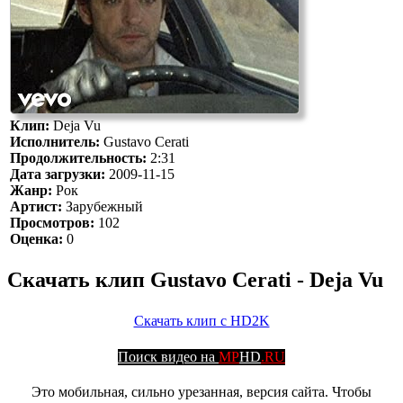
Клип:
Deja Vu
Исполнитель:
Gustavo Cerati
Продолжительность:
2:31
Дата загрузки:
2009-11-15
Жанр:
Рок
Артист:
Зарубежный
Просмотров:
102
Оценка:
0
Скачать клип Gustavo Cerati - Deja Vu
Скачать клип с HD2K
Поиск видео на
MP
HD
.RU
Это мобильная, сильно урезанная, версия сайта. Чтобы