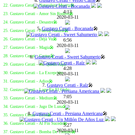
4.
Gustavo Cerati - Verbo Carne
🎤
22. Gustavo Cerati - Naturaleza Muerta🎤
4:13
23. Gustavo Cerati - Amor Sin Rodeos🎤
2020-03-11
24. Gustavo Cerati - Desastre🎤
5.
Gustavo Cerati - Bocanada
🎤
25. Gustavo Cerati - Fuerza Natural🎤
26. Gustavo Cerati - Déjà Vu🎤
6:56
2020-03-11
27. Gustavo Cerati - Magia🎤
28. Gustavo Cerati - Cactus🎤
6.
Gustavo Cerati - Sweet Sahumerio
🎤
29. Gustavo Cerati - Me Quedo Aquí
4:28
30. Gustavo Cerati - La Excepción
2020-03-11
31. Gustavo Cerati - Adios🎤
7.
Gustavo Cerati - Raíz
🎤
32. Gustavo Cerati - Lago En El Cielo
7:05
33. Gustavo Cerati - Medium🎤
2020-03-11
34. Gustavo Cerati - Jugo De Luna🎤
8.
Gustavo Cerati - Persiana Americana
🎤
35. Gustavo Cerati - Ecos🎤
36. Gustavo Cerati - Al Fin Sucede🎤
5:27
2020-03-11
37. Gustavo Cerati - Bomba De Tiempo🎤