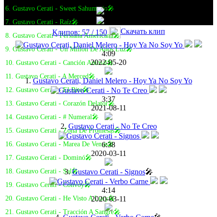
6. Gustavo Cerati - Sweet Sahumerio🎤
7. Gustavo Cerati - Raíz🎤
Скачать клип
Клипов: 57 / 150
8. Gustavo Cerati - Persiana Americana🎤
9. Gustavo Cerati - Un Millón De Años Luz🎤
4:09
2022-05-20
10. Gustavo Cerati - Canción Animal🎤
11. Gustavo Cerati - A Merced🎤
1.
Gustavo Cerati, Daniel Melero - Hoy Ya No Soy Yo
12. Gustavo Cerati - El Rito🎤
3:37
13. Gustavo Cerati - Corazón Delator🎤
2021-08-11
14. Gustavo Cerati - # Numeral🎤
2.
Gustavo Cerati - No Te Creo
15. Gustavo Cerati - Zona De Promesas🎤
6:38
16. Gustavo Cerati - Marea De Venus🎤
2020-03-11
17. Gustavo Cerati - Dominó🎤
3.
Gustavo Cerati - Signos
🎤
18. Gustavo Cerati - Sal🎤
19. Gustavo Cerati - Convoy🎤
4:14
2020-03-11
20. Gustavo Cerati - He Visto A Lucy🎤
21. Gustavo Cerati - Tracción A Sangre🎤