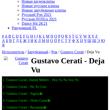
Новые видеоклипы
Новые русские клипы
Новые зарубежные клипы
Русский Рэп 2021
Русская ПОПса 2021
Dance Hit 2K21
Рандомный PL
#
A
B
C
D
E
F
G
H
I
J
K
L
M
N
O
P
Q
R
S
T
U
V
W
X
Y
Z
А
Б
В
Г
Д
Е
Ж
З
И
К
Л
М
Н
О
П
Р
С
Т
У
Ф
Х
Ц
Ч
Ш
Щ
Э
Ю
Я
Исполнитель
/
Зарубежный
/
Рок
/
Gustavo Cerati
/ Deja Vu
Gustavo Cerati - Deja
Vu
1. Gustavo Cerati, Daniel Melero - Hoy Ya No Soy Yo
2. Gustavo Cerati - No Te Creo
3. Gustavo Cerati - Signos🎤
4. Gustavo Cerati - Verbo Carne🎤
5. Gustavo Cerati - Bocanada🎤