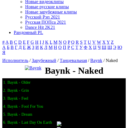
Новые видеоклипы
Новые русские клипы
Новые зарубежные клипы
Русский Рэп 2021
Русская ПОПса 2021
Dance Hit 2K21
Рандомный PL
#
A
B
C
D
E
F
G
H
I
J
K
L
M
N
O
P
Q
R
S
T
U
V
W
X
Y
Z
А
Б
В
Г
Д
Е
Ж
З
И
К
Л
М
Н
О
П
Р
С
Т
У
Ф
Х
Ц
Ч
Ш
Щ
Э
Ю
Я
Исполнитель
/
Зарубежный
/
Танцевальная
/
Baynk
/ Naked
Baynk - Naked
1. Baynk - Older
2. Baynk - Grin
3. Baynk - Feel
4. Baynk - Fool For You
5. Baynk - Dream
6. Baynk - Last Day On Earth