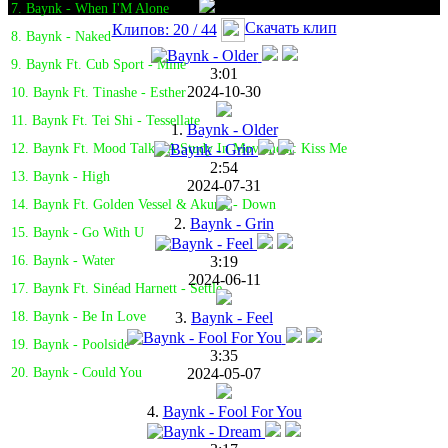
7. Baynk - When I'M Alone
Скачать клип
Клипов: 20 / 44
8. Baynk - Naked
9. Baynk Ft. Cub Sport - Mine
3:01
2024-10-30
10. Baynk Ft. Tinashe - Esther
11. Baynk Ft. Tei Shi - Tessellate
1.
Baynk - Older
12. Baynk Ft. Mood Talk - A Study In Movement: Kiss Me
2:54
13. Baynk - High
2024-07-31
14. Baynk Ft. Golden Vessel & Akurei - Down
2.
Baynk - Grin
15. Baynk - Go With U
3:19
16. Baynk - Water
2024-06-11
17. Baynk Ft. Sinéad Harnett - Settle
3.
Baynk - Feel
18. Baynk - Be In Love
19. Baynk - Poolside
3:35
2024-05-07
20. Baynk - Could You
4.
Baynk - Fool For You