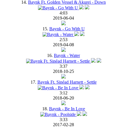
14.
Baynk Ft. Golden Vessel & Akurei - Down
4:03
2019-06-04
15.
Baynk - Go With U
2:53
2019-04-08
16.
Baynk - Water
3:37
2018-10-25
17.
Baynk Ft. Sinéad Harnett - Settle
3:12
2018-06-20
18.
Baynk - Be In Love
3:33
2017-02-28