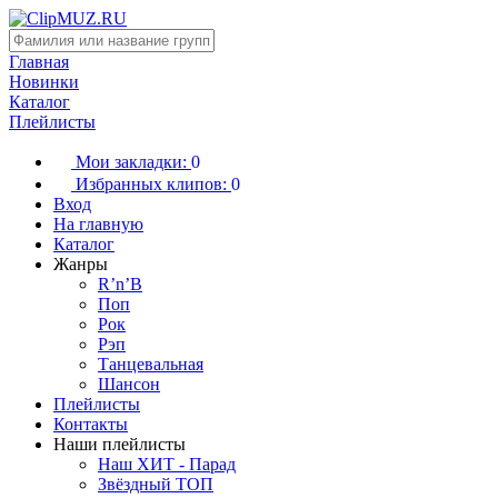
Главная
Новинки
Каталог
Плейлисты
Мои закладки:
0
Избранных клипов:
0
Вход
На главную
Каталог
Жанры
R’n’B
Поп
Рок
Рэп
Танцевальная
Шансон
Плейлисты
Контакты
Наши плейлисты
Наш ХИТ - Парад
Звёздный ТОП