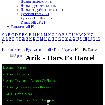
Новые видеоклипы
Новые русские клипы
Новые зарубежные клипы
Русский Рэп 2021
Русская ПОПса 2021
Dance Hit 2K21
Рандомный PL
#
A
B
C
D
E
F
G
H
I
J
K
L
M
N
O
P
Q
R
S
T
U
V
W
X
Y
Z
А
Б
В
Г
Д
Е
Ж
З
И
К
Л
М
Н
О
П
Р
С
Т
У
Ф
Х
Ц
Ч
Ш
Щ
Э
Ю
Я
Исполнитель
/
Русскоязычный
/
Поп
/
Арик
/ Hars Es Darcel
Arik - Hars Es Darcel
1. Арик - Мадам
2. Арик - Тигрица
3. Арик Думикян - Аромат От Диора
4. Арик Думикян - Самая Нежная
5. Arik - Uzes Chuzes
6. Арик - Твои Глаза Цвета Черного