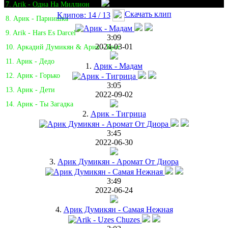
7. Arik - Одна На Миллион
Скачать клип
Клипов: 14 / 13
8. Арик - Парнишка
9. Arik - Hars Es Darcel
3:09
2024-03-01
10. Аркадий Думикян & Арик - Брат
11. Арик - Дедо
1.
Арик - Мадам
12. Арик - Горько
3:05
13. Арик - Дети
2022-09-02
14. Арик - Ты Загадка
2.
Арик - Тигрица
3:45
2022-06-30
3.
Арик Думикян - Аромат От Диора
3:49
2022-06-24
4.
Арик Думикян - Самая Нежная