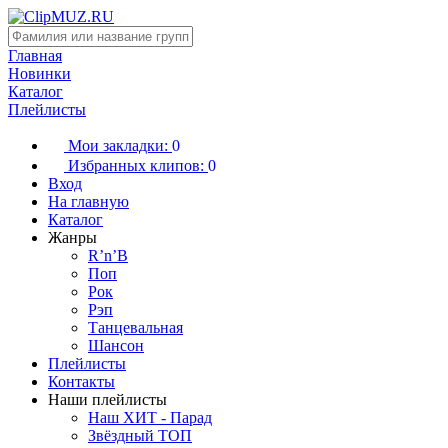
Главная
Новинки
Каталог
Плейлисты
Мои закладки:
0
Избранных клипов:
0
Вход
На главную
Каталог
Жанры
R’n’B
Поп
Рок
Рэп
Танцевальная
Шансон
Плейлисты
Контакты
Наши плейлисты
Наш ХИТ - Парад
Звёздный ТОП