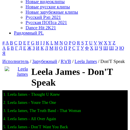
Новые видеоклипы
Новые русские клипы
Новые зарубежные клипы
Русский Рэп 2021
Русская ПОПса 2021
Dance Hit 2K21
Рандомный PL
#
A
B
C
D
E
F
G
H
I
J
K
L
M
N
O
P
Q
R
S
T
U
V
W
X
Y
Z
А
Б
В
Г
Д
Е
Ж
З
И
К
Л
М
Н
О
П
Р
С
Т
У
Ф
Х
Ц
Ч
Ш
Щ
Э
Ю
Я
Исполнитель
/
Зарубежный
/
R'n'B
/
Leela James
/ Don'T Speak
Leela James - Don'T
Speak
1. Leela James - Thought U Knew
2. Leela James - Youre The One
3. Leela James, The Truth Band - That Woman
4. Leela James - All Over Again
5. Leela James - Don'T Want You Back