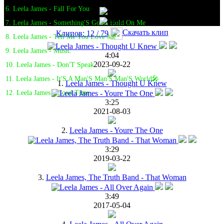
6. Leela James - Fall For You
7. Leela James - Something'S Got A Hold On Me
Скачать клип
Клипов: 12 / 79
8. Leela James - Tell Me You Love Me
9. Leela James - Music
4:04
2023-09-22
10. Leela James - Don'T Speak
11. Leela James - It'S A Man'S Man'S Man'S World🎤
1.
Leela James - Thought U Knew
12. Leela James - Good Time
3:25
2021-08-03
2.
Leela James - Youre The One
3:29
2019-03-22
3.
Leela James, The Truth Band - That Woman
3:49
2017-05-04