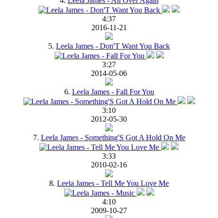
4.
Leela James - All Over Again
4:37
2016-11-21
5.
Leela James - Don'T Want You Back
3:27
2014-05-06
6.
Leela James - Fall For You
3:10
2012-05-30
7.
Leela James - Something'S Got A Hold On Me
3:33
2010-02-16
8.
Leela James - Tell Me You Love Me
4:10
2009-10-27