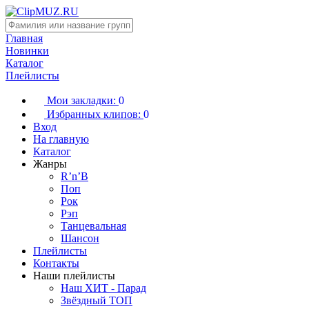
Главная
Новинки
Каталог
Плейлисты
Мои закладки:
0
Избранных клипов:
0
Вход
На главную
Каталог
Жанры
R’n’B
Поп
Рок
Рэп
Танцевальная
Шансон
Плейлисты
Контакты
Наши плейлисты
Наш ХИТ - Парад
Звёздный ТОП