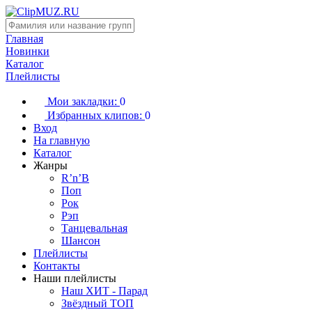
Главная
Новинки
Каталог
Плейлисты
Мои закладки:
0
Избранных клипов:
0
Вход
На главную
Каталог
Жанры
R’n’B
Поп
Рок
Рэп
Танцевальная
Шансон
Плейлисты
Контакты
Наши плейлисты
Наш ХИТ - Парад
Звёздный ТОП