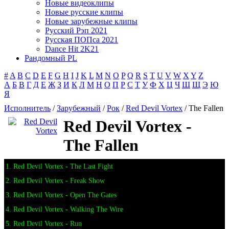
Новые видеоклипы
Новые русские клипы
Новые зарубежные клипы
Русский Рэп 2021
Русская ПОПса 2021
Dance Hit 2K21
Рандомный PL
#
A
B
C
D
E
F
G
H
I
J
K
L
M
N
O
P
Q
R
S
T
U
V
W
X
Y
Z
А
Б
В
Г
Д
Е
Ж
З
И
К
Л
М
Н
О
П
Р
С
Т
У
Ф
Х
Ц
Ч
Ш
Щ
Э
Ю
Я
Исполнитель
/
Зарубежный
/
Рок
/
Red Devil Vortex
/ The Fallen
Red Devil Vortex -
The Fallen
1. Red Devil Vortex - The Last Fight
2. Red Devil Vortex - Freak Show
3. Red Devil Vortex - Open The Gates
4. Red Devil Vortex - Walking The Wire
5. Red Devil Vortex - Run