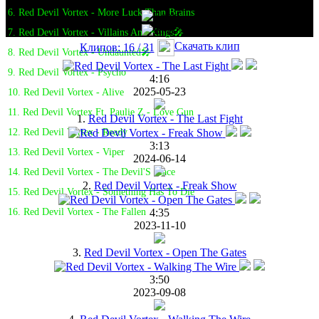
6. Red Devil Vortex - More Luck Than Brains
7. Red Devil Vortex - Villains And Kings🎤
Скачать клип
Клипов: 16 / 31
8. Red Devil Vortex - Undaunted🎤
9. Red Devil Vortex - Psycho
4:16
2025-05-23
10. Red Devil Vortex - Alive
11. Red Devil Vortex Ft. Paulie Z - Love Gun
1.
Red Devil Vortex - The Last Fight
12. Red Devil Vortex - Ready
3:13
13. Red Devil Vortex - Viper
2024-06-14
14. Red Devil Vortex - The Devil'S Place
2.
Red Devil Vortex - Freak Show
15. Red Devil Vortex - Something Has To Die
4:35
16. Red Devil Vortex - The Fallen
2023-11-10
3.
Red Devil Vortex - Open The Gates
3:50
2023-09-08