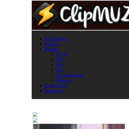
На Главную
Каталог
Жанры
R’n’B
Поп
Рок
Рэп
Танцевальная
Шансон
Плейлисты
Контакты