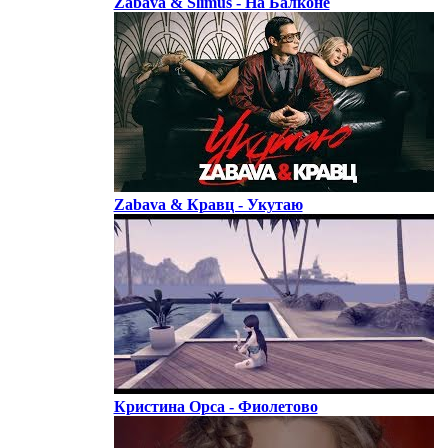
Zabava & Slimus - На Балконе
Zabava & Кравц - Укутаю
Кристина Орса - Фиолетово