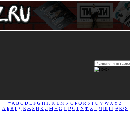
#
A
B
C
D
E
F
G
H
I
J
K
L
M
N
O
P
Q
R
S
T
U
V
W
X
Y
Z
А
Б
В
Г
Д
Е
Ж
З
И
К
Л
М
Н
О
П
Р
С
Т
У
Ф
Х
Ц
Ч
Ш
Щ
Э
Ю
Я