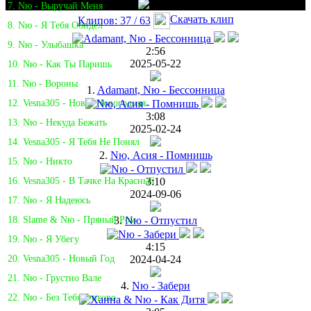
7. Nю - Выручай Меня
Скачать клип
Клипов: 37 / 63
8. Nю - Я Тебя Обидел
9. Nю - Улыбашка
2:56
2025-05-22
10. Nю - Как Ты Паришь
11. Nю - Вороны
1.
Adamant, Nю - Бессонница
12. Vesna305 - Новая Новогодняя
3:08
13. Nю - Некуда Бежать
2025-02-24
14. Vesna305 - Я Тебя Не Понял
2.
Nю, Асия - Помнишь
15. Nю - Никто
3:10
16. Vesna305 - В Тачке На Красный
2024-09-06
17. Nю - Я Надеюсь
3.
Nю - Отпустил
18. Slame & Nю - Пряный Ром
19. Nю - Я Убегу
4:15
2024-04-24
20. Vesna305 - Новый Год
21. Nю - Грустно Вале
4.
Nю - Забери
22. Nю - Без Тебя Фигово