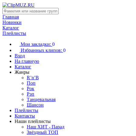
Главная
Новинки
Каталог
Плейлисты
Мои закладки:
0
Избранных клипов:
0
Вход
На главную
Каталог
Жанры
R’n’B
Поп
Рок
Рэп
Танцевальная
Шансон
Плейлисты
Контакты
Наши плейлисты
Наш ХИТ - Парад
Звёздный ТОП