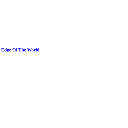
- Edge Of The World