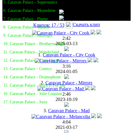
5. Caravan Palace - Supersonics
6. Caravan Palace - Moonshine
7. Caravan Palace - Plume
Скачать клип
Клипов: 17 / 53
8. Caravan Palace - Miracle
9. Caravan Palace - Midnight
2:42
2025-03-13
10. Caravan Palace - Brotherswing🎤
11. Caravan Palace - Wonderland
1.
Caravan Palace - City Cook
12. Caravan Palace - Lone Digger
3:16
13. Caravan Palace - Comics
2024-01-05
14. Caravan Palace - Dramophone
2.
Caravan Palace - Mirrors
15. Caravan Palace - Rock It For Me
2:46
16. Caravan Palace - Jolie Coquine
2023-10-19
17. Caravan Palace - Suzy
3.
Caravan Palace - Mad
4:04
2021-03-17