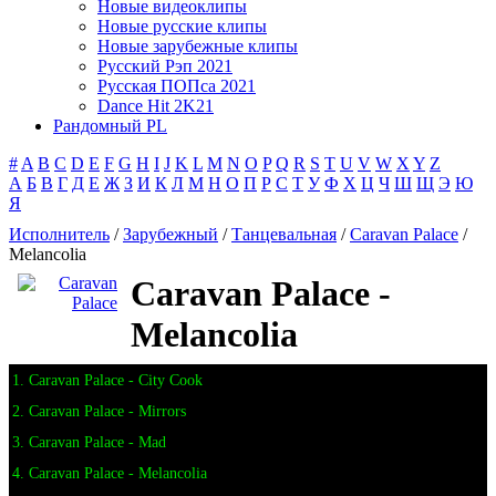
Новые видеоклипы
Новые русские клипы
Новые зарубежные клипы
Русский Рэп 2021
Русская ПОПса 2021
Dance Hit 2K21
Рандомный PL
#
A
B
C
D
E
F
G
H
I
J
K
L
M
N
O
P
Q
R
S
T
U
V
W
X
Y
Z
А
Б
В
Г
Д
Е
Ж
З
И
К
Л
М
Н
О
П
Р
С
Т
У
Ф
Х
Ц
Ч
Ш
Щ
Э
Ю
Я
Исполнитель
/
Зарубежный
/
Танцевальная
/
Caravan Palace
/
Melancolia
Caravan Palace -
Melancolia
1. Caravan Palace - City Cook
2. Caravan Palace - Mirrors
3. Caravan Palace - Mad
4. Caravan Palace - Melancolia