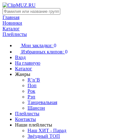
Главная
Новинки
Каталог
Плейлисты
Мои закладки:
0
Избранных клипов:
0
Вход
На главную
Каталог
Жанры
R’n’B
Поп
Рок
Рэп
Танцевальная
Шансон
Плейлисты
Контакты
Наши плейлисты
Наш ХИТ - Парад
Звёздный ТОП