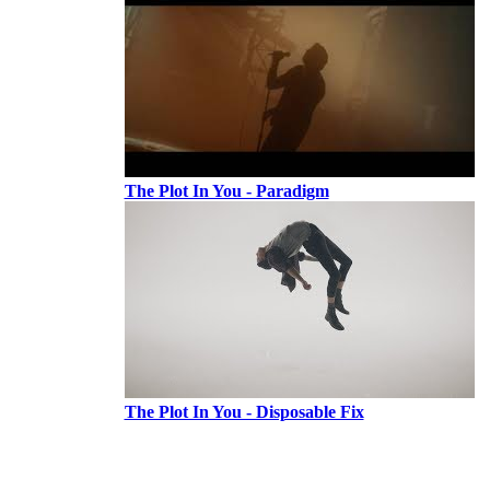
The Plot In You - Paradigm
The Plot In You - Disposable Fix