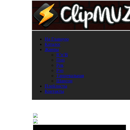
На Главную
Каталог
Жанры
R’n’B
Поп
Рок
Рэп
Танцевальная
Шансон
Плейлисты
Контакты