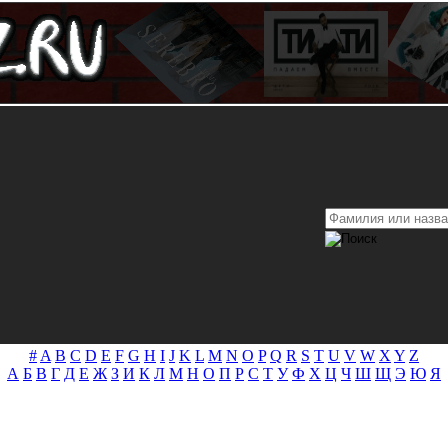
#
A
B
C
D
E
F
G
H
I
J
K
L
M
N
O
P
Q
R
S
T
U
V
W
X
Y
Z
А
Б
В
Г
Д
Е
Ж
З
И
К
Л
М
Н
О
П
Р
С
Т
У
Ф
Х
Ц
Ч
Ш
Щ
Э
Ю
Я