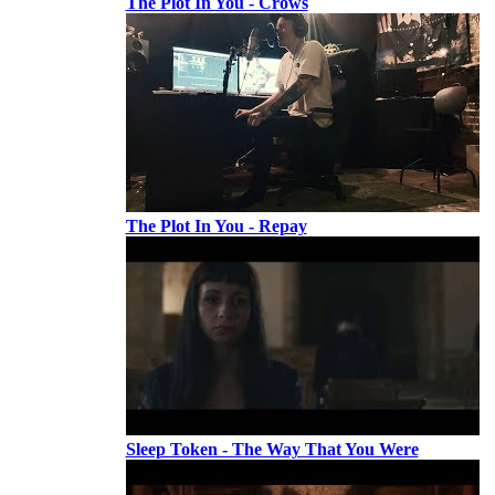
The Plot In You - Crows
The Plot In You - Repay
Sleep Token - The Way That You Were