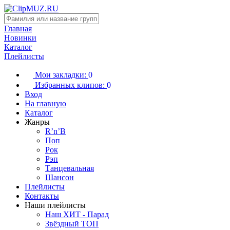
Главная
Новинки
Каталог
Плейлисты
Мои закладки:
0
Избранных клипов:
0
Вход
На главную
Каталог
Жанры
R’n’B
Поп
Рок
Рэп
Танцевальная
Шансон
Плейлисты
Контакты
Наши плейлисты
Наш ХИТ - Парад
Звёздный ТОП