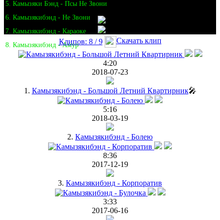
5. Камызяки Бэнд - Псы Не Звони
6. Камызякибэнд - Не Звони
7. Камызякибэнд - Караоке
Скачать клип
Клипов: 8 / 9
8. Камызякибэнд - Амур
4:20
2018-07-23
1.
Камызякибэнд - Большой Летний Квартирник
🎤
5:16
2018-03-19
2.
Камызякибэнд - Болею
8:36
2017-12-19
3.
Камызякибэнд - Корпоратив
3:33
2017-06-16