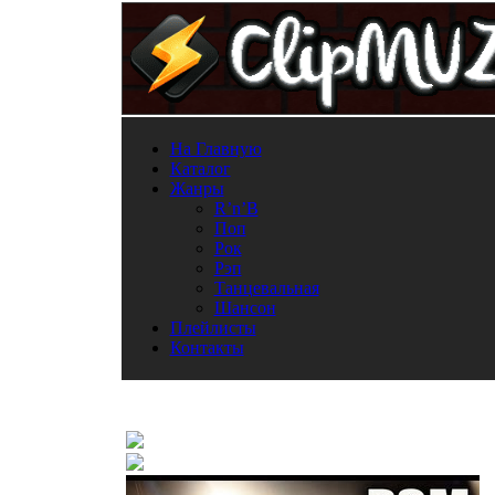
На Главную
Каталог
Жанры
R’n’B
Поп
Рок
Рэп
Танцевальная
Шансон
Плейлисты
Контакты