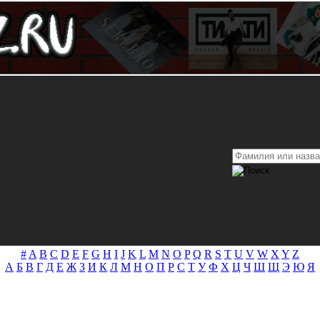
#
A
B
C
D
E
F
G
H
I
J
K
L
M
N
O
P
Q
R
S
T
U
V
W
X
Y
Z
А
Б
В
Г
Д
Е
Ж
З
И
К
Л
М
Н
О
П
Р
С
Т
У
Ф
Х
Ц
Ч
Ш
Щ
Э
Ю
Я