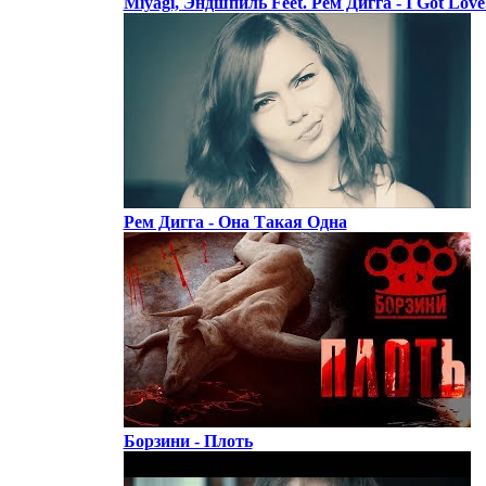
Miyagi, Эндшпиль Feet. Рем Дигга - I Got Love.
Рем Дигга - Она Такая Одна
Борзини - Плоть