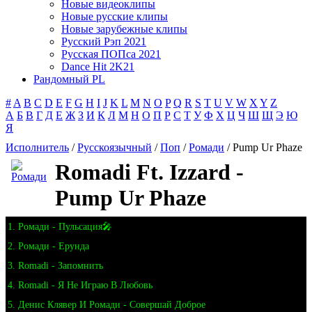
Новые видеоклипы
Новые русские клипы
Новые зарубежные клипы
Русский Рэп 2021
Русская ПОПса 2021
Dance Hit 2K21
Рандомный PL
#
A
B
C
D
E
F
G
H
I
J
K
L
M
N
O
P
Q
R
S
T
U
V
W
X
Y
Z
А
Б
В
Г
Д
Е
Ж
З
И
К
Л
М
Н
О
П
Р
С
Т
У
Ф
Х
Ц
Ч
Ш
Щ
Э
Ю
Я
Исполнитель
/
Русскоязычный
/
Поп
/
Ромади
/ Pump Ur Phaze
Romadi Ft. Izzard -
Pump Ur Phaze
1. Ромади - Пульсация🎤
2. Ромади - Ерунда
3. Romadi - Запомнить
4. Romadi - Я Не Играю В Любовь
5. Денис Клявер И Ромади - Совершай Доброе