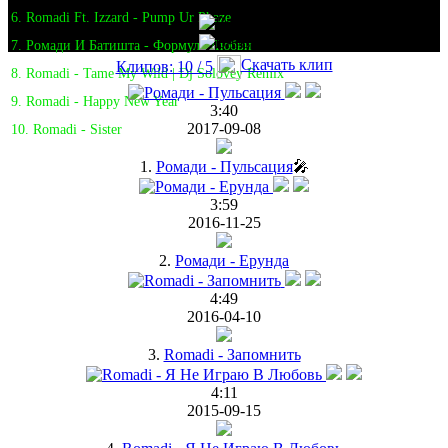
6. Romadi Ft. Izzard - Pump Ur Phaze
7. Ромади И Батишта - Формула Любви
Скачать клип
Клипов: 10 / 5
8. Romadi - Tame My Wild | Dj Solovey Remix
9. Romadi - Happy New Year
3:40
2017-09-08
10. Romadi - Sister
1.
Ромади - Пульсация
🎤
3:59
2016-11-25
2.
Ромади - Ерунда
4:49
2016-04-10
3.
Romadi - Запомнить
4:11
2015-09-15