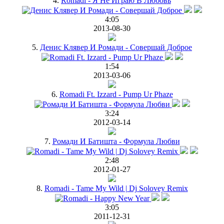
4.
Romadi - Я Не Играю В Любовь
4:05
2013-08-30
5.
Денис Клявер И Ромади - Совершай Доброе
1:54
2013-03-06
6.
Romadi Ft. Izzard - Pump Ur Phaze
3:24
2012-03-14
7.
Ромади И Батишта - Формула Любви
2:48
2012-01-27
8.
Romadi - Tame My Wild | Dj Solovey Remix
3:05
2011-12-31