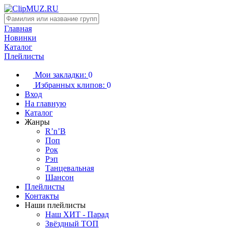
Главная
Новинки
Каталог
Плейлисты
Мои закладки:
0
Избранных клипов:
0
Вход
На главную
Каталог
Жанры
R’n’B
Поп
Рок
Рэп
Танцевальная
Шансон
Плейлисты
Контакты
Наши плейлисты
Наш ХИТ - Парад
Звёздный ТОП