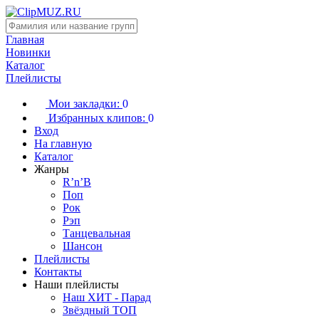
Главная
Новинки
Каталог
Плейлисты
Мои закладки:
0
Избранных клипов:
0
Вход
На главную
Каталог
Жанры
R’n’B
Поп
Рок
Рэп
Танцевальная
Шансон
Плейлисты
Контакты
Наши плейлисты
Наш ХИТ - Парад
Звёздный ТОП