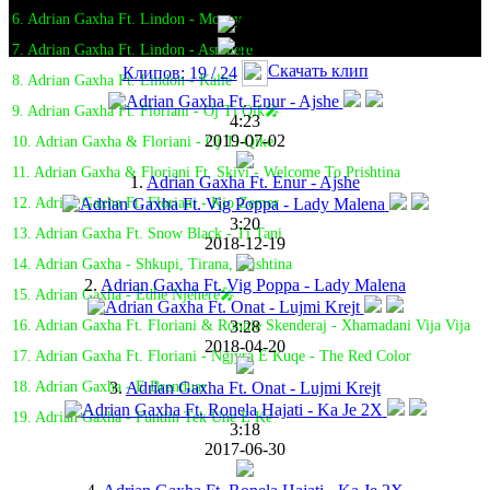
6. Adrian Gaxha Ft. Lindon - Money
7. Adrian Gaxha Ft. Lindon - Asnihere
Скачать клип
Клипов: 19 / 24
8. Adrian Gaxha Ft. Lindon - Kalle
9. Adrian Gaxha Ft. Floriani - Oj Ti Qik🎤
4:23
2019-07-02
10. Adrian Gaxha & Floriani - Oj Ti Qike
11. Adrian Gaxha & Floriani Ft. Skivi - Welcome To Prishtina
1.
Adrian Gaxha Ft. Enur - Ajshe
12. Adrian Gaxha Ft. Floriani - Kjo Zemer
3:20
13. Adrian Gaxha Ft. Snow Black - Ti Tani
2018-12-19
14. Adrian Gaxha - Shkupi, Tirana, Prishtina
2.
Adrian Gaxha Ft. Vig Poppa - Lady Malena
15. Adrian Gaxha - Edhe Njëherë🎤
3:28
16. Adrian Gaxha Ft. Floriani & Ronnie Skenderaj - Xhamadani Vija Vija
2018-04-20
17. Adrian Gaxha Ft. Floriani - Ngjyra E Kuqe - The Red Color
3.
Adrian Gaxha Ft. Onat - Lujmi Krejt
18. Adrian Gaxha - E Brenduar
19. Adrian Gaxha - Fundin Tek Une E Ke
3:18
2017-06-30