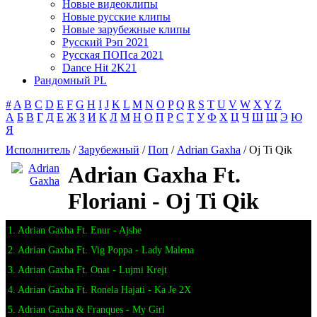
Новые видеоклипы
Новые русские клипы
Новые зарубежные клипы
Русский Рэп 2021
Русская ПОПса 2021
Dance Hit 2K21
Рандомный PL
#
A
B
C
D
E
F
G
H
I
J
K
L
M
N
O
P
Q
R
S
T
U
V
W
X
Y
Z
А
Б
В
Г
Д
Е
Ж
З
И
К
Л
М
Н
О
П
Р
С
Т
У
Ф
Х
Ц
Ч
Ш
Щ
Э
Ю
Я
Исполнитель
/
Зарубежный
/
Поп
/
Adrian Gaxha
/ Oj Ti Qik
Adrian Gaxha Ft.
Floriani - Oj Ti Qik
1. Adrian Gaxha Ft. Enur - Ajshe
2. Adrian Gaxha Ft. Vig Poppa - Lady Malena
3. Adrian Gaxha Ft. Onat - Lujmi Krejt
4. Adrian Gaxha Ft. Ronela Hajati - Ka Je 2X
5. Adrian Gaxha & Franques - My Girl