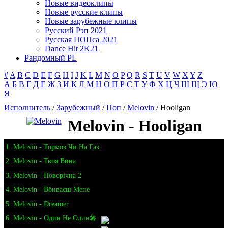
Новые видеоклипы
Новые русские клипы
Новые зарубежные клипы
Русский Рэп 2021
Русская ПОПса 2021
Dance Hit 2K21
Рандомный PL
#
A
B
C
D
E
F
G
H
I
J
K
L
M
N
O
P
Q
R
S
T
U
V
W
X
Y
Z
А
Б
В
Г
Д
Е
Ж
З
И
К
Л
М
Н
О
П
Р
С
Т
У
Ф
Х
Ц
Ч
Ш
Щ
Э
Ю
Я
Исполнитель
/
Зарубежный
/
Поп
/
Melovin
/ Hooligan
Melovin - Hooligan
1. Melovin - Тормоз Чи На Газ
2. Melovin - Твоя Вина
3. Melovin - Новорічна 2
4. Melovin - Вбиваєш Мене
5. Melovin - Dreamer
6. Melovin - Один Не Один🎤