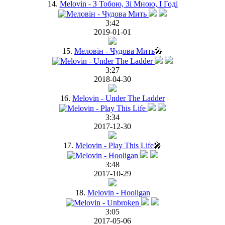
14.
Melovin - З Тобою, Зі Мною, І Годі
3:42
2019-01-01
15.
Меловін - Чудова Мить
🎤
3:27
2018-04-30
16.
Melovin - Under The Ladder
3:34
2017-12-30
17.
Melovin - Play This Life
🎤
3:48
2017-10-29
18.
Melovin - Hooligan
3:05
2017-05-06