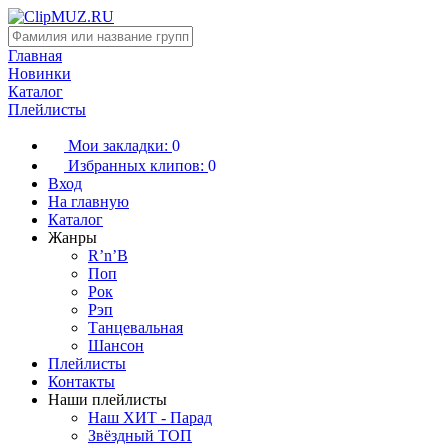
Главная
Новинки
Каталог
Плейлисты
Мои закладки:
0
Избранных клипов:
0
Вход
На главную
Каталог
Жанры
R’n’B
Поп
Рок
Рэп
Танцевальная
Шансон
Плейлисты
Контакты
Наши плейлисты
Наш ХИТ - Парад
Звёздный ТОП