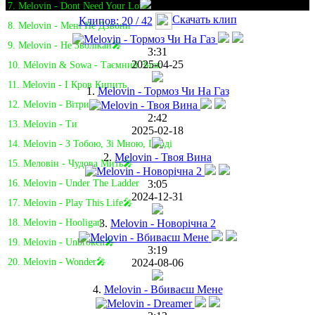
7. Melovin - Dont Need Your Love
Скачать клип
Клипов: 20 / 42
8. Melovin - Мені Не Дзвони
9. Melovin - Не Зволікай🎤
3:31
2025-04-25
10. Mélovin & Sowa - Таємний Знак
11. Melovin - І Кров Кипить
1.
Melovin - Тормоз Чи На Газ
12. Melovin - Вітрила
2:42
13. Melovin - Ти
2025-02-18
14. Melovin - З Тобою, Зі Мною, І Годі
2.
Melovin - Твоя Вина
15. Меловін - Чудова Мить🎤
3:05
16. Melovin - Under The Ladder
2024-12-31
17. Melovin - Play This Life🎤
3.
Melovin - Новорічна 2
18. Melovin - Hooligan
19. Melovin - Unbroken🎤
3:19
2024-08-06
20. Melovin - Wonder🎤
4.
Melovin - Вбиваєш Мене