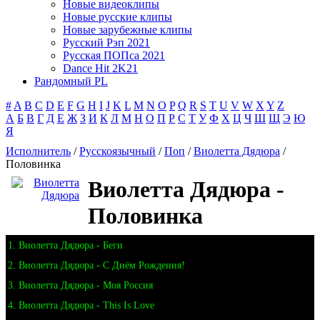
Новые видеоклипы
Новые русские клипы
Новые зарубежные клипы
Русский Рэп 2021
Русская ПОПса 2021
Dance Hit 2K21
Рандомный PL
#
A
B
C
D
E
F
G
H
I
J
K
L
M
N
O
P
Q
R
S
T
U
V
W
X
Y
Z
А
Б
В
Г
Д
Е
Ж
З
И
К
Л
М
Н
О
П
Р
С
Т
У
Ф
Х
Ц
Ч
Ш
Щ
Э
Ю
Я
Исполнитель
/
Русскоязычный
/
Поп
/
Виолетта Дядюра
/
Половинка
Виолетта Дядюра -
Половинка
1. Виолетта Дядюра - Беги
2. Виолетта Дядюра - С Днём Рождения!
3. Виолетта Дядюра - Моя Россия
4. Виолетта Дядюра - This Is Love