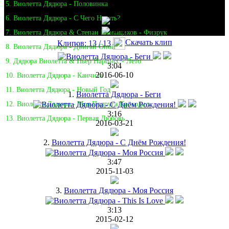
5. Виолетта Дядюра - Половинка
6. Виолетта Дядюра - С Чего Начать?
7. Виолетта Дядюра & Степан Меньщиков - Физрук
Скачать клип
Клипов: 13 / 13
8. Виолетта Дядюра - Двигай Опой
9. Дядюра Виолетта & Пьер Нарцисс - Лето
3:04
2016-06-10
10. Виолетта Дядюра - Канчита
11. Виолетта Дядюра - Новый Год
1.
Виолетта Дядюра - Беги
12. Виолетта Дядюра - Моя Подруга Крокодил
3:16
13. Виолетта Дядюра - Первая Любовь
2016-03-21
2.
Виолетта Дядюра - С Днём Рождения!
3:47
2015-11-03
3.
Виолетта Дядюра - Моя Россия
3:13
2015-02-12