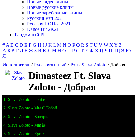
Новые видеоклипы
Новые русские клипы
Новые зарубежные клипы
Русский Рэп 2021
Русская ПОПса 2021
Dance Hit 2K21
Рандомный PL
#
A
B
C
D
E
F
G
H
I
J
K
L
M
N
O
P
Q
R
S
T
U
V
W
X
Y
Z
А
Б
В
Г
Д
Е
Ж
З
И
К
Л
М
Н
О
П
Р
С
Т
У
Ф
Х
Ц
Ч
Ш
Щ
Э
Ю
Я
Исполнитель
/
Русскоязычный
/
Рэп
/
Slava Zoloto
/ Добрая
Dimasteez Ft. Slava
Zoloto - Добрая
1. Slava Zoloto - Бэйби
2. Slava Zoloto - Мы С Тобой
3. Slava Zoloto - Контроль
4. Slava Zoloto - Mm🎤
5. Slava Zoloto - Egoizm