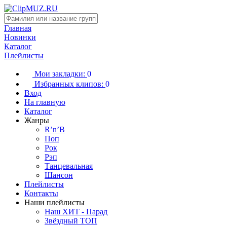
Главная
Новинки
Каталог
Плейлисты
Мои закладки:
0
Избранных клипов:
0
Вход
На главную
Каталог
Жанры
R’n’B
Поп
Рок
Рэп
Танцевальная
Шансон
Плейлисты
Контакты
Наши плейлисты
Наш ХИТ - Парад
Звёздный ТОП