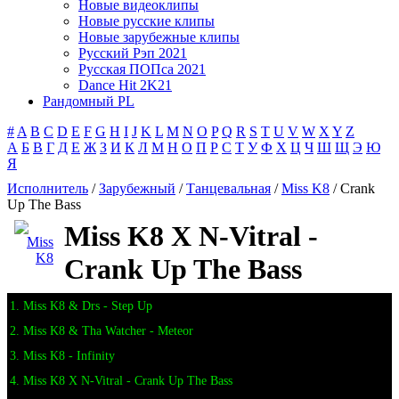
Новые видеоклипы
Новые русские клипы
Новые зарубежные клипы
Русский Рэп 2021
Русская ПОПса 2021
Dance Hit 2K21
Рандомный PL
#
A
B
C
D
E
F
G
H
I
J
K
L
M
N
O
P
Q
R
S
T
U
V
W
X
Y
Z
А
Б
В
Г
Д
Е
Ж
З
И
К
Л
М
Н
О
П
Р
С
Т
У
Ф
Х
Ц
Ч
Ш
Щ
Э
Ю
Я
Исполнитель
/
Зарубежный
/
Танцевальная
/
Miss K8
/ Crank
Up The Bass
Miss K8 X N-Vitral -
Crank Up The Bass
1. Miss K8 & Drs - Step Up
2. Miss K8 & Tha Watcher - Meteor
3. Miss K8 - Infinity
4. Miss K8 X N-Vitral - Crank Up The Bass