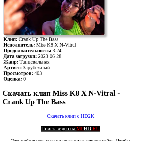
Клип:
Crank Up The Bass
Исполнитель:
Miss K8 X N-Vitral
Продолжительность:
3:24
Дата загрузки:
2023-06-28
Жанр:
Танцевальная
Артист:
Зарубежный
Просмотров:
403
Оценка:
0
Скачать клип Miss K8 X N-Vitral -
Crank Up The Bass
Скачать клип с HD2K
Поиск видео на
MP
HD
.RU
Это мобильная, сильно урезанная, версия сайта. Чтобы