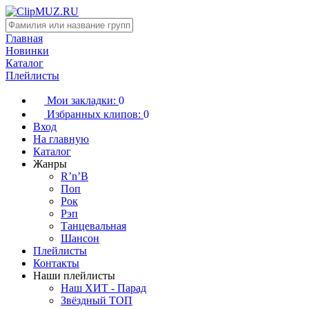
Главная
Новинки
Каталог
Плейлисты
Мои закладки:
0
Избранных клипов:
0
Вход
На главную
Каталог
Жанры
R’n’B
Поп
Рок
Рэп
Танцевальная
Шансон
Плейлисты
Контакты
Наши плейлисты
Наш ХИТ - Парад
Звёздный ТОП