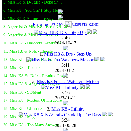
5. Miss K8 & D-Sturb - Dope Sh!T
6. Miss K8 - You Can'T Stop Me
7. Miss K8 & Anime - Legacy
Скачать клип
Клипов: 23 / 63
8. Angerfist & Miss K8 - Break Of Dawn
9. Angerfist & Miss K8 - Madrid
2:46
2024-10-17
10. Miss K8 - Hardcore Generation
11. Miss K8 & Nolz - Elevate
1.
Miss K8 & Drs - Step Up
12. Miss K8 - Out Of The Frame
3:41
13. Miss K8 - Temper
2024-03-21
14. Miss K8 Ft. Nolz - Resolute Power
2.
Miss K8 & Tha Watcher - Meteor
15. Miss K8 & Angerfist - Bogotá
3:16
16. Miss K8 - St8Ment
2023-10-11
17. Miss K8 - Masters Of Hardcore
3.
Miss K8 - Infinity
18. Miss K8 - Ultimate
19. Miss K8 - Magnet
3:24
2023-06-28
20. Miss K8 - Too Many Answers