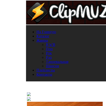
На Главную
Каталог
Жанры
R’n’B
Поп
Рок
Рэп
Танцевальная
Шансон
Плейлисты
Контакты