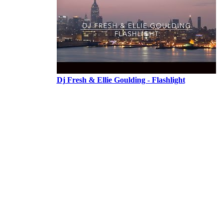
Dj Fresh & Ellie Goulding - Flashlight