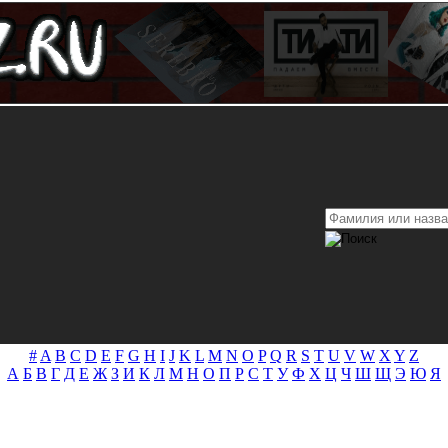
#
A
B
C
D
E
F
G
H
I
J
K
L
M
N
O
P
Q
R
S
T
U
V
W
X
Y
Z
А
Б
В
Г
Д
Е
Ж
З
И
К
Л
М
Н
О
П
Р
С
Т
У
Ф
Х
Ц
Ч
Ш
Щ
Э
Ю
Я