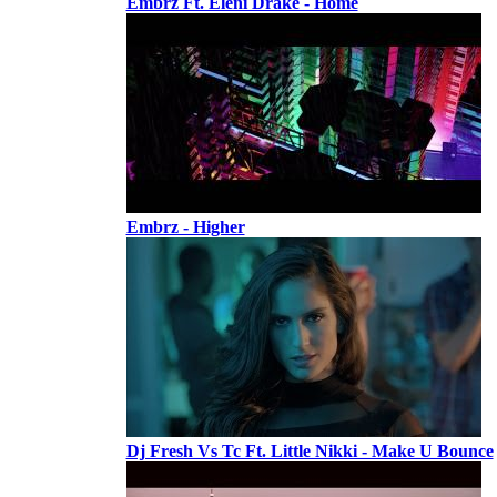
Embrz Ft. Eleni Drake - Home
Embrz - Higher
Dj Fresh Vs Tc Ft. Little Nikki - Make U Bounce