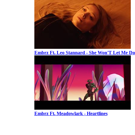
Embrz Ft. Leo Stannard - She Won'T Let Me D
Embrz Ft. Meadowlark - Heartlines