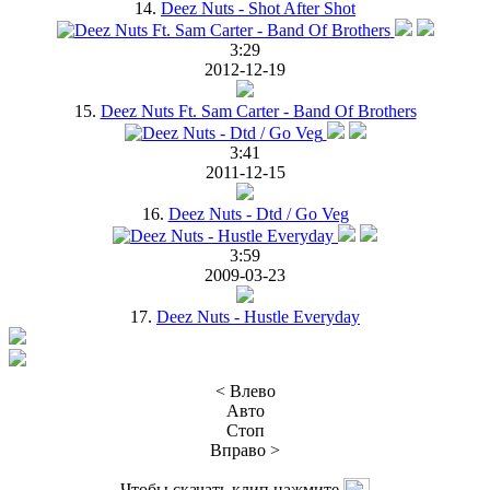
14.
Deez Nuts - Shot After Shot
3:29
2012-12-19
15.
Deez Nuts Ft. Sam Carter - Band Of Brothers
3:41
2011-12-15
16.
Deez Nuts - Dtd / Go Veg
3:59
2009-03-23
17.
Deez Nuts - Hustle Everyday
< Влево
Авто
Стоп
Вправо >
Чтобы скачать клип нажмите