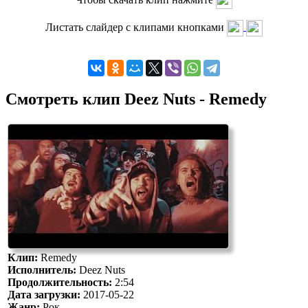
Листать слайдер с клипами кнопками
Смотреть клип Deez Nuts - Remedy
Клип:
Remedy
Исполнитель:
Deez Nuts
Продолжительность:
2:54
Дата загрузки:
2017-05-22
Жанр:
Рок