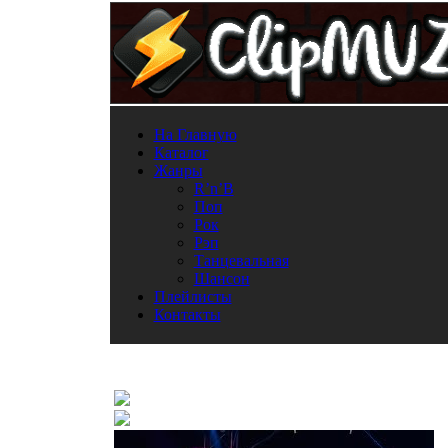
На Главную
Каталог
Жанры
R’n’B
Поп
Рок
Рэп
Танцевальная
Шансон
Плейлисты
Контакты