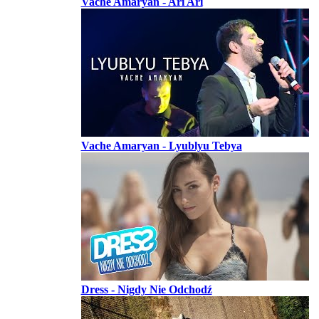
Vache Amaryan - Ari Ari
Vache Amaryan - Lyublyu Tebya
Dress - Nigdy Nie Odchodź