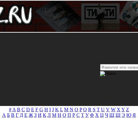
#
A
B
C
D
E
F
G
H
I
J
K
L
M
N
O
P
Q
R
S
T
U
V
W
X
Y
Z
А
Б
В
Г
Д
Е
Ж
З
И
К
Л
М
Н
О
П
Р
С
Т
У
Ф
Х
Ц
Ч
Ш
Щ
Э
Ю
Я