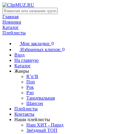
Главная
Новинки
Каталог
Плейлисты
Мои закладки:
0
Избранных клипов:
0
Вход
На главную
Каталог
Жанры
R’n’B
Поп
Рок
Рэп
Танцевальная
Шансон
Плейлисты
Контакты
Наши плейлисты
Наш ХИТ - Парад
Звёздный ТОП