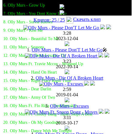
6. Olly Murs - Grow Up
7. Olly Murs - You Dont Know Love
Скачать клип
Клипов: 25 / 25
8. Olly Murs - Stevie Knows
9. Olly Murs - Kiss Me
3:28
2023-12-04
10. Olly Murs - Beautiful To Me
11. Olly Murs - Seasons
1.
Olly Murs - Please Don'T Let Me Go
🎤
12. Olly Murs Ft. Demi Lovato - Up
3:23
13. Olly Murs Ft. Travie Mccoy - Wrapped Up
2022-10-14
14. Olly Murs - Hand On Heart
2.
Olly Murs - Die Of A Broken Heart
15. Olly Murs - Right Place Right Time
2:59
16. Olly Murs - Dear Darlin
2019-01-04
17. Olly Murs - Army Of Two
3.
Olly Murs - Excuses
18. Olly Murs Ft. Flo Rida - Troublemaker
19. Olly Murs Ft. Chiddy Bang - Heart Skips A Beat
3:11
2018-10-17
20. Olly Murs - Oh My Goodness
21. Olly Murs - Dance With Me Tonight