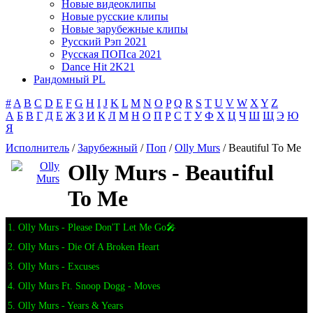
Новые видеоклипы
Новые русские клипы
Новые зарубежные клипы
Русский Рэп 2021
Русская ПОПса 2021
Dance Hit 2K21
Рандомный PL
#
A
B
C
D
E
F
G
H
I
J
K
L
M
N
O
P
Q
R
S
T
U
V
W
X
Y
Z
А
Б
В
Г
Д
Е
Ж
З
И
К
Л
М
Н
О
П
Р
С
Т
У
Ф
Х
Ц
Ч
Ш
Щ
Э
Ю
Я
Исполнитель
/
Зарубежный
/
Поп
/
Olly Murs
/ Beautiful To Me
Olly Murs - Beautiful
To Me
1. Olly Murs - Please Don'T Let Me Go🎤
2. Olly Murs - Die Of A Broken Heart
3. Olly Murs - Excuses
4. Olly Murs Ft. Snoop Dogg - Moves
5. Olly Murs - Years & Years