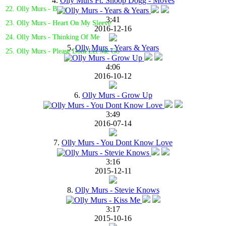
4.
Olly Murs Ft. Snoop Dogg - Moves
22. Olly Murs - Busy
3:41
23. Olly Murs - Heart On My Sleeve
2016-12-16
24. Olly Murs - Thinking Of Me
5.
Olly Murs - Years & Years
25. Olly Murs - Please Dont Let Me Go
4:06
2016-10-12
6.
Olly Murs - Grow Up
3:49
2016-07-14
7.
Olly Murs - You Dont Know Love
3:16
2015-12-11
8.
Olly Murs - Stevie Knows
3:17
2015-10-16