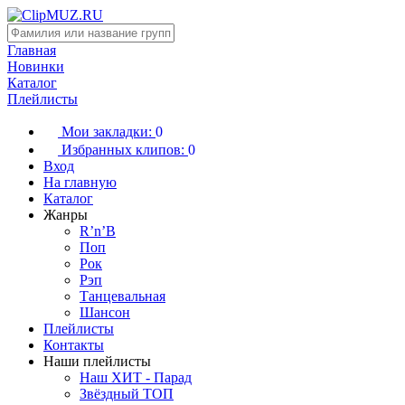
Главная
Новинки
Каталог
Плейлисты
Мои закладки:
0
Избранных клипов:
0
Вход
На главную
Каталог
Жанры
R’n’B
Поп
Рок
Рэп
Танцевальная
Шансон
Плейлисты
Контакты
Наши плейлисты
Наш ХИТ - Парад
Звёздный ТОП