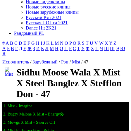
Новые видеоклипы
Новые русские клипы
Новые зарубежные клипы
Русский Рэп 2021
Русская ПОПса 2021
Dance Hit 2K21
Рандомный PL
#
A
B
C
D
E
F
G
H
I
J
K
L
M
N
O
P
Q
R
S
T
U
V
W
X
Y
Z
А
Б
В
Г
Д
Е
Ж
З
И
К
Л
М
Н
О
П
Р
С
Т
У
Ф
Х
Ц
Ч
Ш
Щ
Э
Ю
Я
Исполнитель
/
Зарубежный
/
Рэп
/
Mist
/ 47
Sidhu Moose Wala X Mist
X Steel Banglez X Stefflon
Don - 47
1. Mist - Imagine
2. Bugzy Malone X Mist - Energy🎤
3. Mowgs X Mist - Swerve Off
4. Mist Ft. Burna Boy - Rollin