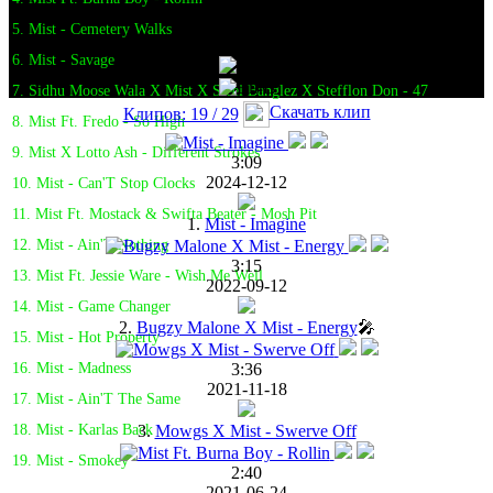
5. Mist - Cemetery Walks
6. Mist - Savage
7. Sidhu Moose Wala X Mist X Steel Banglez X Stefflon Don - 47
Скачать клип
Клипов: 19 / 29
8. Mist Ft. Fredo - So High
9. Mist X Lotto Ash - Different Strokes
3:09
2024-12-12
10. Mist - Can'T Stop Clocks
11. Mist Ft. Mostack & Swifta Beater - Mosh Pit
1.
Mist - Imagine
12. Mist - Ain'T Nothing
3:15
13. Mist Ft. Jessie Ware - Wish Me Well
2022-09-12
14. Mist - Game Changer
2.
Bugzy Malone X Mist - Energy
🎤
15. Mist - Hot Property
3:36
16. Mist - Madness
2021-11-18
17. Mist - Ain'T The Same
3.
Mowgs X Mist - Swerve Off
18. Mist - Karlas Back
19. Mist - Smokey
2:40
2021-06-24