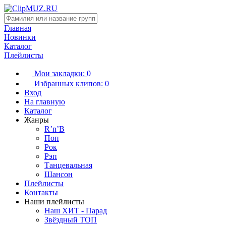
Главная
Новинки
Каталог
Плейлисты
Мои закладки:
0
Избранных клипов:
0
Вход
На главную
Каталог
Жанры
R’n’B
Поп
Рок
Рэп
Танцевальная
Шансон
Плейлисты
Контакты
Наши плейлисты
Наш ХИТ - Парад
Звёздный ТОП