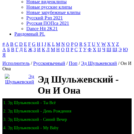
Новые видеоклипы
Новые русские клипы
Новые зарубежные клипы
Русский Рэп 2021
Русская ПОПса 2021
Dance Hit 2K21
Рандомный PL
#
A
B
C
D
E
F
G
H
I
J
K
L
M
N
O
P
Q
R
S
T
U
V
W
X
Y
Z
А
Б
В
Г
Д
Е
Ж
З
И
К
Л
М
Н
О
П
Р
С
Т
У
Ф
Х
Ц
Ч
Ш
Щ
Э
Ю
Я
Исполнитель
/
Русскоязычный
/
Поп
/
Эд Шульжевский
/ Он И
Она
Эд Шульжевский -
Он И Она
1. Эд Шульжевский - Ты Всё
2. Эд Шульжевский - День Рождения
3. Эд Шульжевский - Синий Вечер
4. Эд Шульжевский - My Baby