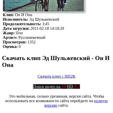
Клип:
Он И Она
Исполнитель:
Эд Шульжевский
Продолжительность:
3:45
Дата загрузки:
2011-02-18 14:18:29
Жанр:
Поп
Артист:
Русскоязычный
Просмотров:
1352
Оценка:
0
Скачать клип Эд Шульжевский - Он И
Она
Скачать клип с HD2K
Поиск видео на
MP
HD
.RU
Это мобильная, сильно урезанная, версия сайта. Чтобы
использовать все возможности сайта перейдите на
полную
версию
сайта.