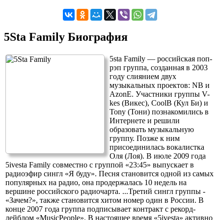
5Sta Family Биография
5sta Family — российская поп-
рэп группа, созданная в 2003
году слиянием двух
музыкальных проектов: NB и
AzonE. Участники группы V-
kes (Викес), CoolB (Кул Би) и
Tony (Тони) познакомились в
Интернете и решили
образовать музыкальную
группу. Позже к ним
присоединилась вокалистка
Оля (Лоя). В июле 2009 года
5ivesta Family совместно с группой «23:45» выпускает в
радиоэфир сингл «Я буду». Песня становится одной из самых
популярных на радио, она продержалась 10 недель на
вершине российского радиочарта.
...
Третий сингл группы -
«Зачем?», также становится хитом номер один в России. В
конце 2007 года группа подписывает контракт с рекорд-
лейблом «MusicPeople». В настоящее время «5ivesta» активно