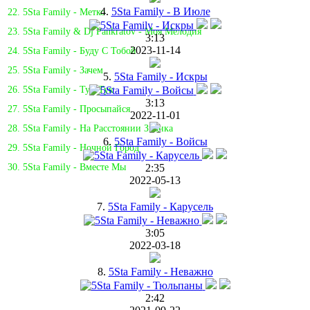
4.
5Sta Family - В Июле
22. 5Sta Family - Метко
23. 5Sta Family & Dj Pankratov - Моя Мелодия
3:13
2023-11-14
24. 5Sta Family - Буду С Тобой
25. 5Sta Family - Зачем
5.
5Sta Family - Искры
26. 5Sta Family - Тук-Тук
3:13
27. 5Sta Family - Просыпайся
2022-11-01
28. 5Sta Family - На Расстоянии Звонка
6.
5Sta Family - Войсы
29. 5Sta Family - Ночной Город
2:35
30. 5Sta Family - Вместе Мы
2022-05-13
7.
5Sta Family - Карусель
3:05
2022-03-18
8.
5Sta Family - Неважно
2:42