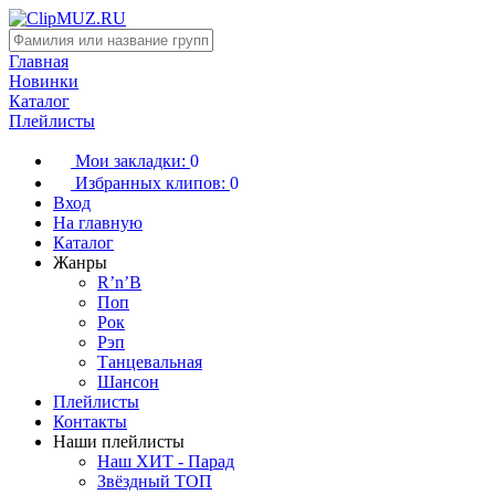
Главная
Новинки
Каталог
Плейлисты
Мои закладки:
0
Избранных клипов:
0
Вход
На главную
Каталог
Жанры
R’n’B
Поп
Рок
Рэп
Танцевальная
Шансон
Плейлисты
Контакты
Наши плейлисты
Наш ХИТ - Парад
Звёздный ТОП