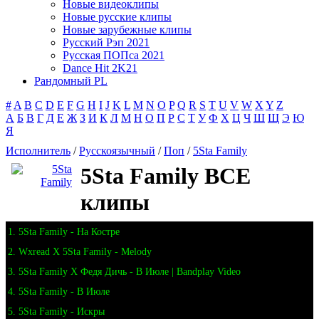
Новые видеоклипы
Новые русские клипы
Новые зарубежные клипы
Русский Рэп 2021
Русская ПОПса 2021
Dance Hit 2K21
Рандомный PL
#
A
B
C
D
E
F
G
H
I
J
K
L
M
N
O
P
Q
R
S
T
U
V
W
X
Y
Z
А
Б
В
Г
Д
Е
Ж
З
И
К
Л
М
Н
О
П
Р
С
Т
У
Ф
Х
Ц
Ч
Ш
Щ
Э
Ю
Я
Исполнитель
/
Русскоязычный
/
Поп
/
5Sta Family
5Sta Family ВСЕ
клипы
1. 5Sta Family - На Костре
2. Wxread X 5Sta Family - Melody
3. 5Sta Family X Федя Дичь - В Июле | Bandplay Video
4. 5Sta Family - В Июле
5. 5Sta Family - Искры