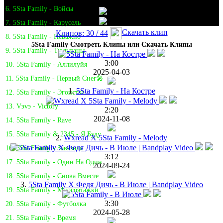
6. 5Sta Family - Войсы
7. 5Sta Family - Карусель
Скачать клип
Клипов: 30 / 44
8. 5Sta Family - Неважно
5Sta Family Смотреть Клипы или Скачать Клипы
9. 5Sta Family - Тюльпаны
3:00
10. 5Sta Family - Аллилуйя
2025-04-03
11. 5Sta Family - Первый Снег🎤
1.
5Sta Family - На Костре
12. 5Sta Family - Эгоистка
13. Vэvэ - Victory
2:20
2024-11-08
14. 5Sta Family - Rave
15. 5Sta Family & 2345 - Я Буду
2.
Wxread X 5Sta Family - Melody
16. 5Sta Family - Завязала
3:12
17. 5Sta Family - Один На Один
2024-09-24
18. 5Sta Family - Снова Вместе
3.
5Sta Family X Федя Дичь - В Июле | Bandplay Video
19. 5Sta Family - Многоэтажки
3:30
20. 5Sta Family - Футболка
2024-05-28
21. 5Sta Family - Время