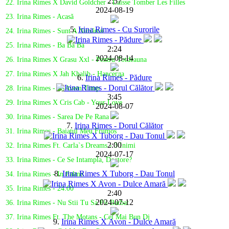
2:57
22. Irina Rimes X David Goldcher - Laisse Tomber Les Filles
2024-08-19
23. Irina Rimes - Acasă
5.
Irina Rimes - Cu Surorile
24. Irina Rimes - Sunt A Nimănui
25. Irina Rimes - Ba Ba Ba
2:24
2024-08-14
26. Irina Rimes X Grasu Xxl - Pentru Totdeauna
27. Irina Rimes X Jah Khalib - Навсегда
6.
Irina Rimes - Pădure
28. Irina Rimes - N-Avem Timp
3:45
29. Irina Rimes X Cris Cab - Your Love
2024-08-07
30. Irina Rimes - Sarea De Pe Rana
7.
Irina Rimes - Dorul Călător
31. Irina Rimes - Baiatul Meu Frumos
2:00
32. Irina Rimes Ft. Carla`s Dreams - 3 Inimi
2024-07-17
33. Irina Rimes - Ce Se Intampla, Doctore?
8.
Irina Rimes X Tuborg - Dau Tonul
34. Irina Rimes - In Palme
35. Irina Rimes - 24:00
2:40
2024-07-12
36. Irina Rimes - Nu Stii Tu Sa Fii Barbat
37. Irina Rimes Ft. The Motans - Cel Mai Bun Dj
9.
Irina Rimes X Avon - Dulce Amară