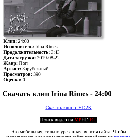
Клип:
24:00
Исполнитель:
Irina Rimes
Продолжительность:
3:43
Дата загрузки:
2019-08-22
Жанр:
Поп
Артист:
Зарубежный
Просмотров:
390
Оценка:
0
Скачать клип Irina Rimes - 24:00
Скачать клип с HD2K
Поиск видео на
MP
HD
.RU
Это мобильная, сильно урезанная, версия сайта. Чтобы