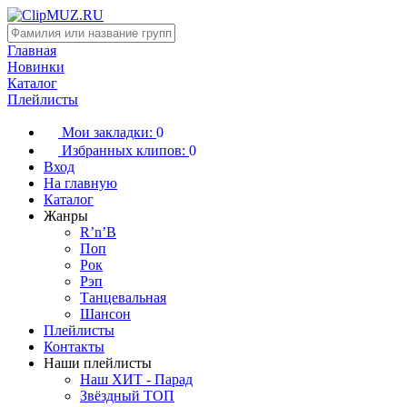
Главная
Новинки
Каталог
Плейлисты
Мои закладки:
0
Избранных клипов:
0
Вход
На главную
Каталог
Жанры
R’n’B
Поп
Рок
Рэп
Танцевальная
Шансон
Плейлисты
Контакты
Наши плейлисты
Наш ХИТ - Парад
Звёздный ТОП