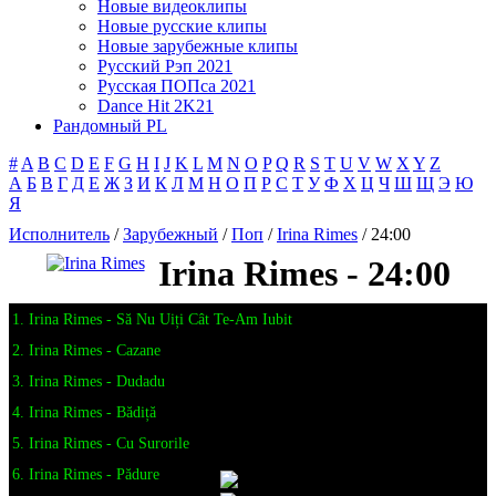
Новые видеоклипы
Новые русские клипы
Новые зарубежные клипы
Русский Рэп 2021
Русская ПОПса 2021
Dance Hit 2K21
Рандомный PL
#
A
B
C
D
E
F
G
H
I
J
K
L
M
N
O
P
Q
R
S
T
U
V
W
X
Y
Z
А
Б
В
Г
Д
Е
Ж
З
И
К
Л
М
Н
О
П
Р
С
Т
У
Ф
Х
Ц
Ч
Ш
Щ
Э
Ю
Я
Исполнитель
/
Зарубежный
/
Поп
/
Irina Rimes
/ 24:00
Irina Rimes - 24:00
1. Irina Rimes - Să Nu Uiți Cât Te-Am Iubit
2. Irina Rimes - Cazane
3. Irina Rimes - Dudadu
4. Irina Rimes - Bădiță
5. Irina Rimes - Cu Surorile
6. Irina Rimes - Pădure