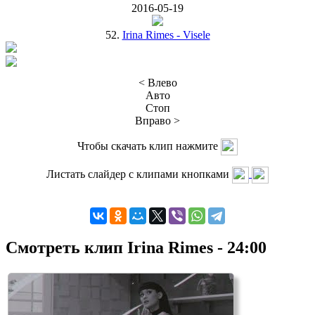
2016-05-19
52.
Irina Rimes - Visele
< Влево
Авто
Стоп
Вправо >
Чтобы скачать клип нажмите
Листать слайдер с клипами кнопками
Смотреть клип Irina Rimes - 24:00