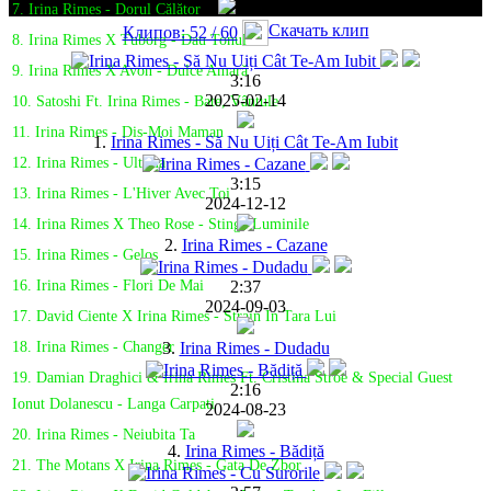
7. Irina Rimes - Dorul Călător
Скачать клип
Клипов: 52 / 60
8. Irina Rimes X Tuborg - Dau Tonul
9. Irina Rimes X Avon - Dulce Amară
3:16
2025-02-14
10. Satoshi Ft. Irina Rimes - Bate, Vântule
11. Irina Rimes - Dis-Moi Maman
1.
Irina Rimes - Să Nu Uiți Cât Te-Am Iubit
12. Irina Rimes - Ultima
3:15
13. Irina Rimes - L'Hiver Avec Toi
2024-12-12
14. Irina Rimes X Theo Rose - Stinge Luminile
2.
Irina Rimes - Cazane
15. Irina Rimes - Gelos
2:37
16. Irina Rimes - Flori De Mai
2024-09-03
17. David Ciente X Irina Rimes - Strain In Tara Lui
3.
Irina Rimes - Dudadu
18. Irina Rimes - Changer
19. Damian Draghici & Irina Rimes Ft. Cristina Stroe & Special Guest
2:16
Ionut Dolanescu - Langa Carpati
2024-08-23
20. Irina Rimes - Neiubita Ta
4.
Irina Rimes - Bădiță
21. The Motans X Irina Rimes - Gata De Zbor