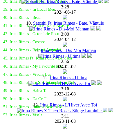
38. Irina Rimes - Cel Mai Bun Prieten
3:28
39. Irina Rimes - In Locul Meu
2024-06-17
40. Irina Rimes - Beau
10.
Satoshi Ft. Irina Rimes - Bate, Vântule
41. Irina Rimes - Eroii Pieselor Noastre
3:00
42. Irina Rimes - Octombrie Rosu
2024-04-12
43. Irina Rimes - Cosmos
11.
Irina Rimes - Dis-Moi Maman
44. Irina Rimes - Bolnavi Amandoi
45. Irina Rimes Ft. Killa Fonic - Bandana
2:56
2024-02-02
46. Irina Rimes - My Favourite Man
47. Irina Rimes - Vivons Les
12.
Irina Rimes - Ultima
48. Irina Rimes - Ce S-A Intamplat Cu Noi
3:16
49. Irina Rimes - Haina Ta
2023-12-08
50. Irina Rimes - Da Ce Tu
13.
Irina Rimes - L'Hiver Avec Toi
51. Irina Rimes - Iubirea Noastra Muta
52. Irina Rimes - Visele
3:11
2023-11-08