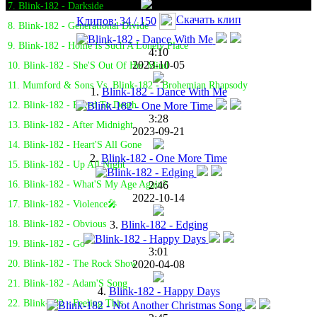
7. Blink-182 - Darkside
Скачать клип
Клипов: 34 / 150
8. Blink-182 - Generational Divide
9. Blink-182 - Home Is Such A Lonely Place
4:10
2023-10-05
10. Blink-182 - She'S Out Of Her Mind
11. Mumford & Sons Vs. Blink-182 - Brohemian Rhapsody
1.
Blink-182 - Dance With Me
12. Blink-182 - Bored To Death
3:28
13. Blink-182 - After Midnight
2023-09-21
14. Blink-182 - Heart'S All Gone
2.
Blink-182 - One More Time
15. Blink-182 - Up All Night
2:46
16. Blink-182 - What'S My Age Again?
2022-10-14
17. Blink-182 - Violence🎤
3.
Blink-182 - Edging
18. Blink-182 - Obvious
19. Blink-182 - Go
3:01
2020-04-08
20. Blink-182 - The Rock Show
21. Blink-182 - Adam'S Song
4.
Blink-182 - Happy Days
22. Blink-182 - Feeling This