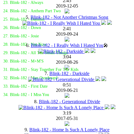
2:45
23. Blink-182 - Always
2019-12-05
24. Blink-182 - Anthem Part Two
5.
Blink-182 - Not Another Christmas Song
25. Blink-182 - Dammit
26. Blink-182 - Down
2:41
2019-09-24
27. Blink-182 - Josie
28. Blink-182 - Not Now
6.
Blink-182 - I Really Wish I Hated You
🎤
29. Blink-182 - All The Small Things
3:04
30. Blink-182 - M+M'S
2019-08-26
31. Blink-182 - Stay Together For The Kids
7.
Blink-182 - Darkside
32. Blink-182 - Man Overboard
0:51
33. Blink-182 - First Date
2019-06-21
34. Blink-182 - I Miss You
8.
Blink-182 - Generational Divide
3:19
2017-05-31
9.
Blink-182 - Home Is Such A Lonely Place