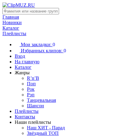
Главная
Новинки
Каталог
Плейлисты
Мои закладки:
0
Избранных клипов:
0
Вход
На главную
Каталог
Жанры
R’n’B
Поп
Рок
Рэп
Танцевальная
Шансон
Плейлисты
Контакты
Наши плейлисты
Наш ХИТ - Парад
Звёздный ТОП