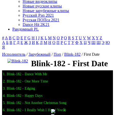
Новые видеоклипы
Новые русские клипы
Новые зарубежные клипы
Русский Рэп 2021
Русская ПОПса 2021
Dance Hit 2K21
Рандомный PL
#
A
B
C
D
E
F
G
H
I
J
K
L
M
N
O
P
Q
R
S
T
U
V
W
X
Y
Z
А
Б
В
Г
Д
Е
Ж
З
И
К
Л
М
Н
О
П
Р
С
Т
У
Ф
Х
Ц
Ч
Ш
Щ
Э
Ю
Я
Исполнитель
/
Зарубежный
/
Поп
/
Blink-182
/ First Date
Blink-182 - First Date
1. Blink-182 - Dance With Me
2. Blink-182 - One More Time
3. Blink-182 - Edging
4. Blink-182 - Happy Days
5. Blink-182 - Not Another Christmas Song
6. Blink-182 - I Really Wish I Hated You🎤