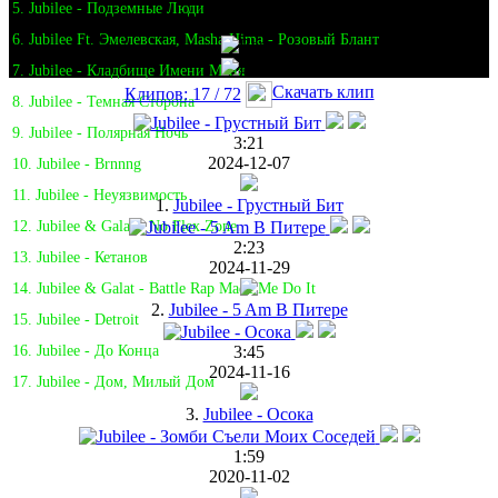
5. Jubilee - Подземные Люди
6. Jubilee Ft. Эмелевская, Masha Hima - Розовый Блант
7. Jubilee - Кладбище Имени Меня
Скачать клип
Клипов: 17 / 72
8. Jubilee - Темная Сторона
9. Jubilee - Полярная Ночь
3:21
2024-12-07
10. Jubilee - Brnnng
11. Jubilee - Неуязвимость
1.
Jubilee - Грустный Бит
12. Jubilee & Galat - No Flex Zone
2:23
13. Jubilee - Кетанов
2024-11-29
14. Jubilee & Galat - Battle Rap Made Me Do It
2.
Jubilee - 5 Am В Питере
15. Jubilee - Detroit
3:45
16. Jubilee - До Конца
2024-11-16
17. Jubilee - Дом, Милый Дом
3.
Jubilee - Осока
1:59
2020-11-02