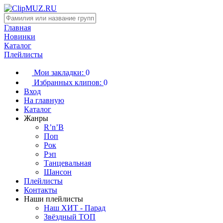
Главная
Новинки
Каталог
Плейлисты
Мои закладки:
0
Избранных клипов:
0
Вход
На главную
Каталог
Жанры
R’n’B
Поп
Рок
Рэп
Танцевальная
Шансон
Плейлисты
Контакты
Наши плейлисты
Наш ХИТ - Парад
Звёздный ТОП