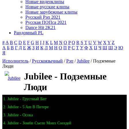
Новые видеоклипы
Новые русские клипы
Новые зарубежные клипы
Русский Рэп 2021
Русская ПОПса 2021
Dance Hit 2K21
Рандомный PL
#
A
B
C
D
E
F
G
H
I
J
K
L
M
N
O
P
Q
R
S
T
U
V
W
X
Y
Z
А
Б
В
Г
Д
Е
Ж
З
И
К
Л
М
Н
О
П
Р
С
Т
У
Ф
Х
Ц
Ч
Ш
Щ
Э
Ю
Я
Исполнитель
/
Русскоязычный
/
Рэп
/
Jubilee
/ Подземные
Люди
Jubilee - Подземные
Люди
1. Jubilee - Грустный Бит
2. Jubilee - 5 Am В Питере
3. Jubilee - Осока
4. Jubilee - Зомби Съели Моих Соседей