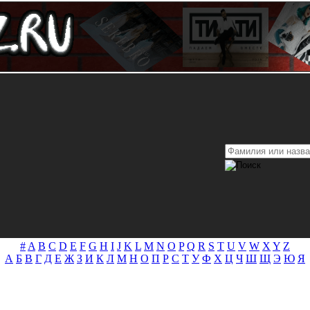
#
A
B
C
D
E
F
G
H
I
J
K
L
M
N
O
P
Q
R
S
T
U
V
W
X
Y
Z
А
Б
В
Г
Д
Е
Ж
З
И
К
Л
М
Н
О
П
Р
С
Т
У
Ф
Х
Ц
Ч
Ш
Щ
Э
Ю
Я