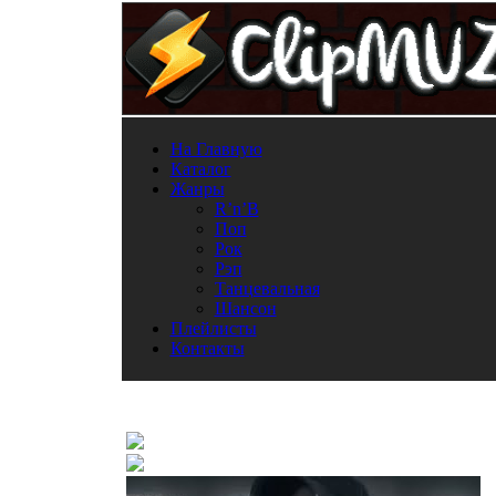
На Главную
Каталог
Жанры
R’n’B
Поп
Рок
Рэп
Танцевальная
Шансон
Плейлисты
Контакты