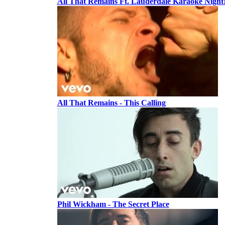
All That Remains Ft. Lauderdale Karaoke Night! 
All That Remains - This Calling
Phil Wickham - The Secret Place