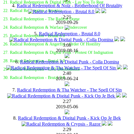
21. Radical Redemption & Digital Punk - Lay You To Rest
4.
Radical Redemption & Nolz - Brotherhood Of Brutality
22. Radical Redemption - America
2:21
23. Radical Redemption - The Radical Dome
2019-09-26
24. Radical Redemption & Warface - Undercover
5.
Radical Redemption - Brutal 8.0
25. Radical Redemption - Brutal 6.0
26. Radical Redemption & Angerfist - Order Of Hostility
3:08
2019-08-16
27. Radical Redemption & Digital Punk - Protest Of Indignation
28. Radical Redemption - Brutal 5.0
6.
Radical Redemption & Digital Punk - Colla Domina
29. Radical Redemption - Civil Disobedience
2:40
30. Radical Redemption - Brutal 3.0
2019-06-24
7.
Radical Redemption & Tha Watcher - The Spell Of Sin
2:27
2019-05-06
8.
Radical Redemption & Digital Punk - Kick Op Je Bek
2:29