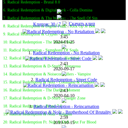
5. Radical Redemption - Brutal 8.0
6. Radical Redemption & Digital Punk - Colla Domina
7. Radical Redemption & Tha Watcher - The Spell Of Sin
Скачать клип
Клипов: 30 / 7
8. Radical Redemption & Digital Punk - Kick Op Je Bek
9. Radical Redemption & Crypsis - Razor
3:45
2024-01-25
10. Radical Redemption - The Wanted Man
11. Radical Redemption - Symphony Of Souls
1.
Radical Redemption - No Retaliation
12. Radical Redemption & N-Vitral - Hannibal
2:43
13. Radical Redemption & D-Sturb - Testarossa
2020-09-17
14. Radical Redemption & Noisecontrollers - Vampire
2.
Radical Redemption - Street Code
15. Radical Redemption & Nolz - Command & Conquer
2:43
16. Radical Redemption - The Darkest Moment
2020-04-10
17. Radical Redemption & D-Sturb - Danger Zone
3.
Radical Redemption - Reincarnation
18. Radical Redemption - Brutal 7.0
19. Radical Redemption & Nolz - Kingpin
2:59
2019-10-15
20. Radical Redemption Ft. Nolz & Dv8 - Out For Blood