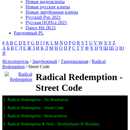
Новые видеоклипы
Новые русские клипы
Новые зарубежные клипы
Русский Рэп 2021
Русская ПОПса 2021
Dance Hit 2K21
Рандомный PL
#
A
B
C
D
E
F
G
H
I
J
K
L
M
N
O
P
Q
R
S
T
U
V
W
X
Y
Z
А
Б
В
Г
Д
Е
Ж
З
И
К
Л
М
Н
О
П
Р
С
Т
У
Ф
Х
Ц
Ч
Ш
Щ
Э
Ю
Я
Исполнитель
/
Зарубежный
/
Танцевальная
/
Radical
Redemption
/ Street Code
Radical Redemption -
Street Code
1. Radical Redemption - No Retaliation
2. Radical Redemption - Street Code
3. Radical Redemption - Reincarnation
4. Radical Redemption & Nolz - Brotherhood Of Brutality