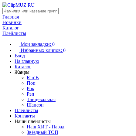
Главная
Новинки
Каталог
Плейлисты
Мои закладки:
0
Избранных клипов:
0
Вход
На главную
Каталог
Жанры
R’n’B
Поп
Рок
Рэп
Танцевальная
Шансон
Плейлисты
Контакты
Наши плейлисты
Наш ХИТ - Парад
Звёздный ТОП