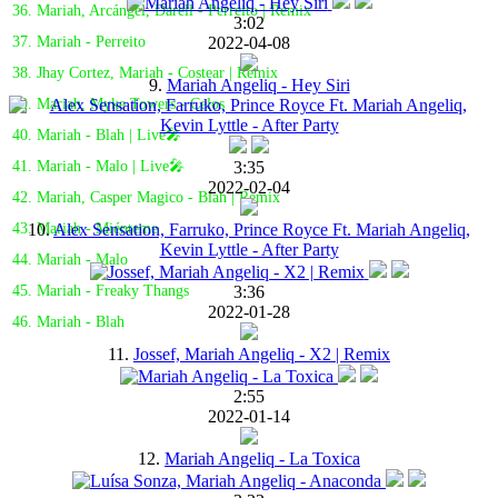
36. Mariah, Arcángel, Darell - Perreito | Remix
3:02
2022-04-08
37. Mariah - Perreito
38. Jhay Cortez, Mariah - Costear | Remix
9.
Mariah Angeliq - Hey Siri
39. Mariah, Myke Towers - Celos
40. Mariah - Blah | Live🎤
3:35
41. Mariah - Malo | Live🎤
2022-02-04
42. Mariah, Casper Magico - Blah | Remix
10.
Alex Sensation, Farruko, Prince Royce Ft. Mariah Angeliq,
43. Mariah - Miénteme
Kevin Lyttle - After Party
44. Mariah - Malo
3:36
45. Mariah - Freaky Thangs
2022-01-28
46. Mariah - Blah
11.
Jossef, Mariah Angeliq - X2 | Remix
2:55
2022-01-14
12.
Mariah Angeliq - La Toxica