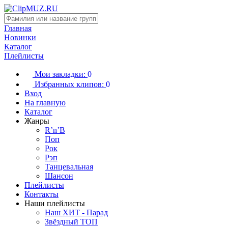
Главная
Новинки
Каталог
Плейлисты
Мои закладки:
0
Избранных клипов:
0
Вход
На главную
Каталог
Жанры
R’n’B
Поп
Рок
Рэп
Танцевальная
Шансон
Плейлисты
Контакты
Наши плейлисты
Наш ХИТ - Парад
Звёздный ТОП