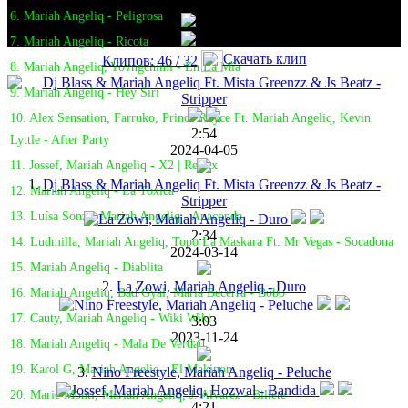
6. Mariah Angeliq - Peligrosa
7. Mariah Angeliq - Ricota
Скачать клип
Клипов: 46 / 32
8. Mariah Angeliq, Yovngchimi - En La Mía
9. Mariah Angeliq - Hey Siri
10. Alex Sensation, Farruko, Prince Royce Ft. Mariah Angeliq, Kevin
2:54
Lyttle - After Party
2024-04-05
11. Jossef, Mariah Angeliq - X2 | Remix
1.
Dj Blass & Mariah Angeliq Ft. Mista Greenzz & Js Beatz -
12. Mariah Angeliq - La Toxica
Stripper
13. Luísa Sonza, Mariah Angeliq - Anaconda
2:34
14. Ludmilla, Mariah Angeliq, Topo La Maskara Ft. Mr Vegas - Socadona
2024-03-14
15. Mariah Angeliq - Diablita
2.
La Zowi, Mariah Angeliq - Duro
16. Mariah Angeliq, Bad Gyal, Maria Becerra - Bobo
17. Cauty, Mariah Angeliq - Wiki Wiki
3:03
2023-11-24
18. Mariah Angeliq - Mala De Verdad
19. Karol G, Mariah Angeliq - El Makinon
3.
Nino Freestyle, Mariah Angeliq - Peluche
20. Marie Monti, Mariah Angeliq, J. Alvarez - Billete
4:21