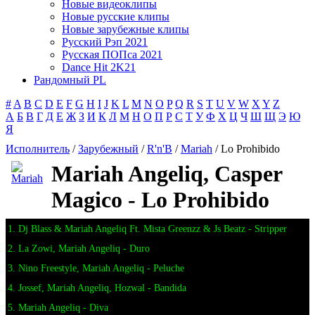
Новые видеоклипы
Новые русские клипы
Новые зарубежные клипы
Русский Рэп 2021
Русская ПОПса 2021
Dance Hit 2K21
Рандомный PL
#
A
B
C
D
E
F
G
H
I
J
K
L
M
N
O
P
Q
R
S
T
U
V
W
X
Y
Z
А
Б
В
Г
Д
Е
Ж
З
И
К
Л
М
Н
О
П
Р
С
Т
У
Ф
Х
Ц
Ч
Ш
Щ
Э
Ю
Я
Исполнитель
/
Зарубежный
/
R'n'B
/
Mariah
/ Lo Prohibido
Mariah Angeliq, Casper
Magico - Lo Prohibido
1. Dj Blass & Mariah Angeliq Ft. Mista Greenzz & Js Beatz - Stripper
2. La Zowi, Mariah Angeliq - Duro
3. Nino Freestyle, Mariah Angeliq - Peluche
4. Jossef, Mariah Angeliq, Hozwal - Bandida
5. Mariah Angeliq - Diva