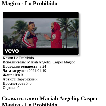
Magico - Lo Prohibido
Клип:
Lo Prohibido
Исполнитель:
Mariah Angeliq, Casper Magico
Продолжительность:
3:24
Дата загрузки:
2021-01-19
Жанр:
R'n'B
Артист:
Зарубежный
Просмотров:
546
Оценка:
0
Скачать клип Mariah Angeliq, Casper
Magico - Lo Prohibido