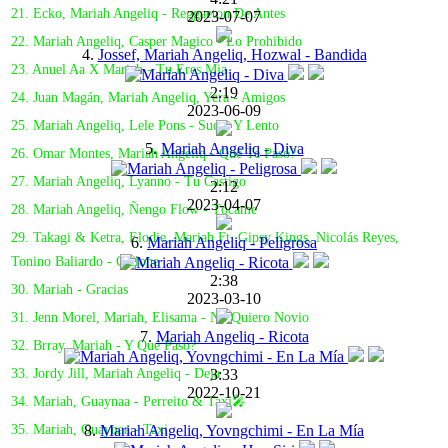
21. Ecko, Mariah Angeliq - Reggaeton De Antes
2023-07-07
22. Mariah Angeliq, Casper Magico - Lo Prohibido
4.
Jossef, Mariah Angeliq, Hozwal - Bandida
23. Anuel Aa X Mariah - Tu Eres Mia
2:19
24. Juan Magán, Mariah Angeliq, Yera - Amigos
2023-06-09
25. Mariah Angeliq, Lele Pons - Sucio Y Lento
5.
Mariah Angeliq - Diva
26. Omar Montes, Mariah Angeliq - Qué Te Pasó?
27. Mariah Angeliq, Lyanno - Tu Castigo
2:12
2023-04-07
28. Mariah Angeliq, Ñengo Flow - Tócame
29. Takagi & Ketra, Elodie, Mariah Ft. Gipsy Kings, Nicolás Reyes,
6.
Mariah Angeliq - Peligrosa
Tonino Baliardo - Ciclone
2:38
30. Mariah - Gracias
2023-03-10
31. Jenn Morel, Mariah, Elisama - No Quiero Novio
7.
Mariah Angeliq - Ricota
32. Brray, Mariah - Y Qué Pasó?
3:33
33. Jordy Jill, Mariah Angeliq - Deja
2022-10-21
34. Mariah, Guaynaa - Perreito & Taxi🎤
8.
Mariah Angeliq, Yovngchimi - En La Mía
35. Mariah, Guaynaa - Taxi