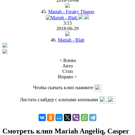
2018-10-04
45.
Mariah - Freaky Thangs
3:15
2018-06-29
46.
Mariah - Blah
< Влево
Авто
Стоп
Вправо >
Чтобы скачать клип нажмите
Листать слайдер с клипами кнопками
Смотреть клип Mariah Angeliq, Casper