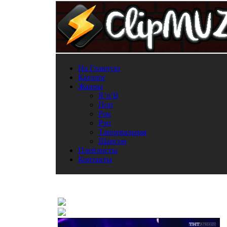
На Главную
Каталог
Жанры
R’n’B
Поп
Рок
Рэп
Танцевальная
Шансон
Плейлисты
Контакты