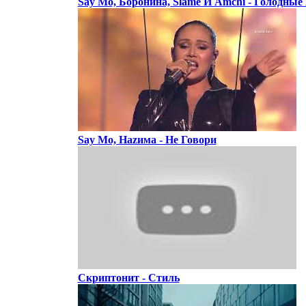
Say Mo, Боронина, Slame И Amchi - Голодные
Say Mo, Hаzима - Не Говори
Скриптонит - Стиль