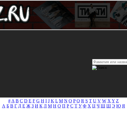
#
A
B
C
D
E
F
G
H
I
J
K
L
M
N
O
P
Q
R
S
T
U
V
W
X
Y
Z
А
Б
В
Г
Д
Е
Ж
З
И
К
Л
М
Н
О
П
Р
С
Т
У
Ф
Х
Ц
Ч
Ш
Щ
Э
Ю
Я