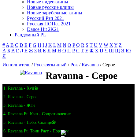
Новые видеоклипы
Новые русские клипы
Новые зарубежные клипы
Русский Рэп 2021
Русская ПОПса 2021
Dance Hit 2K21
Рандомный PL
#
A
B
C
D
E
F
G
H
I
J
K
L
M
N
O
P
Q
R
S
T
U
V
W
X
Y
Z
А
Б
В
Г
Д
Е
Ж
З
И
К
Л
М
Н
О
П
Р
С
Т
У
Ф
Х
Ц
Ч
Ш
Щ
Э
Ю
Я
Исполнитель
/
Русскоязычный
/
Рок
/
Ravanna
/ Серое
Ravanna - Серое
1. Ravanna - Xvii🎤
2. Ravanna - Серое
3. Ravanna - Жги
4. Ravanna Ft. Кэш - Сопротивление
5. Ravanna - Небо. Солнце🎤
6. Ravanna Ft. Тони Раут - Порталы