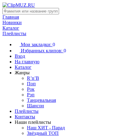
Главная
Новинки
Каталог
Плейлисты
Мои закладки:
0
Избранных клипов:
0
Вход
На главную
Каталог
Жанры
R’n’B
Поп
Рок
Рэп
Танцевальная
Шансон
Плейлисты
Контакты
Наши плейлисты
Наш ХИТ - Парад
Звёздный ТОП