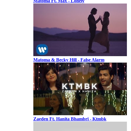
Matoma Ft. Max - Lonely
Matoma & Becky Hill - False Alarm
Zaeden Ft. Hanita Bhambri - Ktmbk