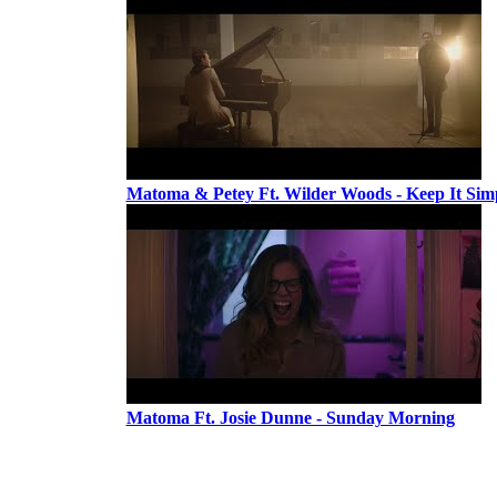
Matoma & Petey Ft. Wilder Woods - Keep It Sim
Matoma Ft. Josie Dunne - Sunday Morning