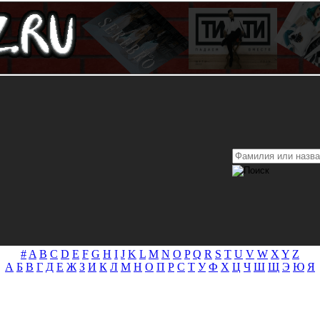
#
A
B
C
D
E
F
G
H
I
J
K
L
M
N
O
P
Q
R
S
T
U
V
W
X
Y
Z
А
Б
В
Г
Д
Е
Ж
З
И
К
Л
М
Н
О
П
Р
С
Т
У
Ф
Х
Ц
Ч
Ш
Щ
Э
Ю
Я