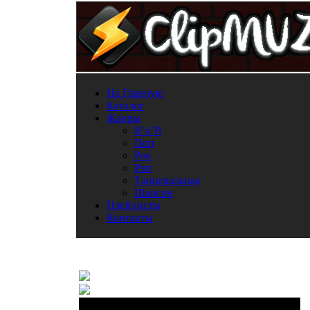
На Главную
Каталог
Жанры
R’n’B
Поп
Рок
Рэп
Танцевальная
Шансон
Плейлисты
Контакты