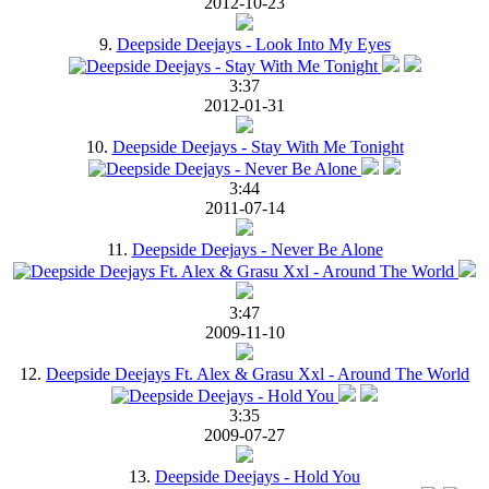
2012-10-23
9.
Deepside Deejays - Look Into My Eyes
3:37
2012-01-31
10.
Deepside Deejays - Stay With Me Tonight
3:44
2011-07-14
11.
Deepside Deejays - Never Be Alone
3:47
2009-11-10
12.
Deepside Deejays Ft. Alex & Grasu Xxl - Around The World
3:35
2009-07-27
13.
Deepside Deejays - Hold You