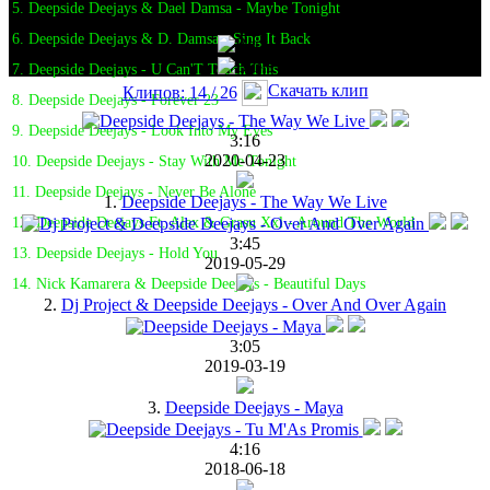
5. Deepside Deejays & Dael Damsa - Maybe Tonight
6. Deepside Deejays & D. Damsa - Sing It Back
7. Deepside Deejays - U Can'T Touch This
Скачать клип
Клипов: 14 / 26
8. Deepside Deejays - Forever 23
9. Deepside Deejays - Look Into My Eyes
3:16
2020-04-23
10. Deepside Deejays - Stay With Me Tonight
11. Deepside Deejays - Never Be Alone
1.
Deepside Deejays - The Way We Live
12. Deepside Deejays Ft. Alex & Grasu Xxl - Around The World
3:45
13. Deepside Deejays - Hold You
2019-05-29
14. Nick Kamarera & Deepside Deejays - Beautiful Days
2.
Dj Project & Deepside Deejays - Over And Over Again
3:05
2019-03-19
3.
Deepside Deejays - Maya
4:16
2018-06-18