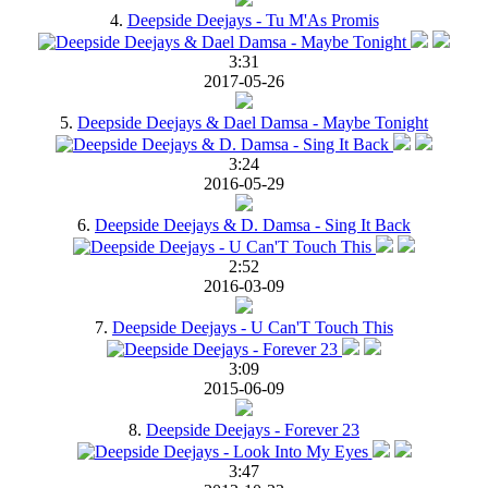
4.
Deepside Deejays - Tu M'As Promis
3:31
2017-05-26
5.
Deepside Deejays & Dael Damsa - Maybe Tonight
3:24
2016-05-29
6.
Deepside Deejays & D. Damsa - Sing It Back
2:52
2016-03-09
7.
Deepside Deejays - U Can'T Touch This
3:09
2015-06-09
8.
Deepside Deejays - Forever 23
3:47