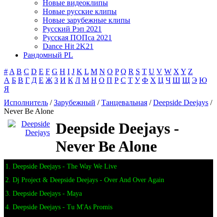
Новые видеоклипы
Новые русские клипы
Новые зарубежные клипы
Русский Рэп 2021
Русская ПОПса 2021
Dance Hit 2K21
Рандомный PL
#
A
B
C
D
E
F
G
H
I
J
K
L
M
N
O
P
Q
R
S
T
U
V
W
X
Y
Z
А
Б
В
Г
Д
Е
Ж
З
И
К
Л
М
Н
О
П
Р
С
Т
У
Ф
Х
Ц
Ч
Ш
Щ
Э
Ю
Я
Исполнитель
/
Зарубежный
/
Танцевальная
/
Deepside Deejays
/
Never Be Alone
Deepside Deejays -
Never Be Alone
1. Deepside Deejays - The Way We Live
2. Dj Project & Deepside Deejays - Over And Over Again
3. Deepside Deejays - Maya
4. Deepside Deejays - Tu M'As Promis